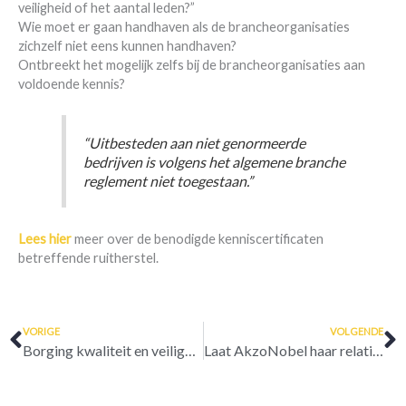
veiligheid of het aantal leden?”
Wie moet er gaan handhaven als de brancheorganisaties
zichzelf niet eens kunnen handhaven?
Ontbreekt het mogelijk zelfs bij de brancheorganisaties aan
voldoende kennis?
“Uitbesteden aan niet genormeerde
bedrijven is volgens het algemene branche
reglement niet toegestaan.”
Lees hier
meer over de benodigde kenniscertificaten
betreffende ruitherstel.
Vorige
V
VORIGE
VOLGENDE
Borging kwaliteit en veiligheid pijnpunt schadeherstel
Laat AkzoNobel haar relaties in de steek