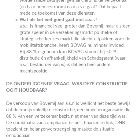
worden deze bedrijven gefinancierd nu de verzekeraar
(en haar premiestroom) naar a.s.r. gaat? Dat bepaalt
mede de toekomst van deze diensten.
Wat als het niet goed gaat met a.s.r.?
a.s.r. is financieel veel groter dan Bovemij, maar als een
grote speler in de verzekeringsmarkt politieke of
strategische keuzes maakt die slecht uitpakken voor de
mobiliteitsbranche, heeft BOVAG nu minder invloed.
Bij 88 % eigendom kon BOVAG sturen; bij 50 %
distributie én afhankelijkheid van Schadegarant (waar
a.s.r. bestuurder van is) is dat een heel andere
machtspositie.
DE ONDERLIGGENDE VRAAG: WAS DEZE CONSTRUCTIE
OOIT HOUDBAAR?
De verkoop van Bovemij aan a.s.r. is wellicht het beste bewijs
dat de oorspronkelijke constructie, een brancheorganisatie die
88 % van een verzekeraar bezit, niet meer van deze tijd was.
De combinatie van compliance-issues, financiële druk, DNB-
toezicht en belangenverstrengeling maakte de situatie
onhoudbaar.