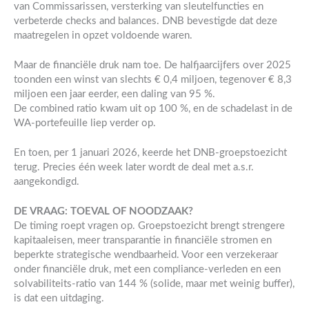
van Commissarissen, versterking van sleutelfuncties en
verbeterde checks and balances. DNB bevestigde dat deze
maatregelen in opzet voldoende waren.
Maar de financiële druk nam toe. De halfjaarcijfers over 2025
toonden een winst van slechts € 0,4 miljoen, tegenover € 8,3
miljoen een jaar eerder, een daling van 95 %.
De combined ratio kwam uit op 100 %, en de schadelast in de
WA-portefeuille liep verder op.
En toen, per 1 januari 2026, keerde het DNB-groepstoezicht
terug. Precies één week later wordt de deal met a.s.r.
aangekondigd.
DE VRAAG: TOEVAL OF NOODZAAK?
De timing roept vragen op. Groepstoezicht brengt strengere
kapitaaleisen, meer transparantie in financiële stromen en
beperkte strategische wendbaarheid. Voor een verzekeraar
onder financiële druk, met een compliance-verleden en een
solvabiliteits-ratio van 144 % (solide, maar met weinig buffer),
is dat een uitdaging.