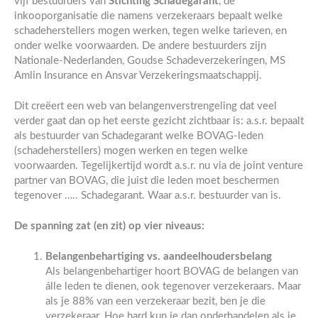
vijf bestuurders van
Stichting Schadegarant
, de
inkooporganisatie die namens verzekeraars bepaalt welke
schadeherstellers mogen werken, tegen welke tarieven, en
onder welke voorwaarden. De andere bestuurders zijn
Nationale-Nederlanden, Goudse Schadeverzekeringen, MS
Amlin Insurance en Ansvar Verzekeringsmaatschappij.
Dit creëert een web van belangenverstrengeling dat veel
verder gaat dan op het eerste gezicht zichtbaar is: a.s.r. bepaalt
als bestuurder van Schadegarant welke BOVAG-leden
(schadeherstellers) mogen werken en tegen welke
voorwaarden. Tegelijkertijd wordt a.s.r. nu via de joint venture
partner van BOVAG, die juist die leden moet beschermen
tegenover ….. Schadegarant. Waar a.s.r. bestuurder van is.
De spanning zat (en zit) op vier niveaus:
Belangenbehartiging vs. aandeelhoudersbelang
Als belangenbehartiger hoort BOVAG de belangen van
álle leden te dienen, ook tegenover verzekeraars. Maar
als je 88% van een verzekeraar bezit, ben je die
verzekeraar. Hoe hard kun je dan onderhandelen als je