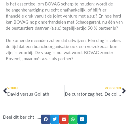
is het essentieel om BOVAG scherp te houden: wordt de
belangenbehartiging nu echt onafhankelijk, of blijft er
financiële druk vanuit de joint venture met a.s.r.? En hoe hard
kan BOVAG nog onderhandelen met Schadegarant, nu één van
de bestuurders daarvan (a.s.r.) tegelijkertijd 50 % partner is?
De komende maanden zullen dat uitwijzen. Eén ding is zeker:
de tijd dat een brancheorganisatie ook een verzekeraar kon
zijn, is voorbij. De vraag is nu: wat wordt BOVAG zonder
Bovemij, maar mét a.s.r. als partner?!
Vorige
V
VORIGE
VOLGENDE
David versus Goliath
De curator zag het. De columnist ziet het. Maar wie handelt er?
Deel dit bericht .....