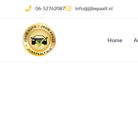
Ga
06-52762087
info@jijbepaalt.nl
naar
de
inhoud
Home
A