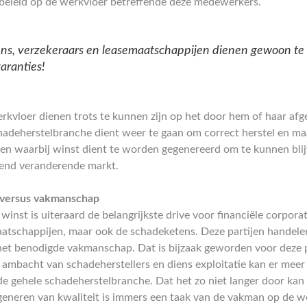
eleid op de werkvloer betreffende deze medewerkers.
ns, verzekeraars en leasemaatschappijen dienen gewoon te
aranties!
kvloer dienen trots te kunnen zijn op het door hem of haar afg
hadeherstelbranche dient weer te gaan om correct herstel en ma
 waarbij winst dient te worden gegenereerd om te kunnen blijv
end veranderende markt.
 versus vakmanschap
winst is uiteraard de belangrijkste drive voor financiële corporat
atschappijen, maar ook de schadeketens. Deze partijen handelen
 het benodigde vakmanschap. Dat is bijzaak geworden voor deze 
et ambacht van schadeherstellers en diens exploitatie kan er meer
de gehele schadeherstelbranche. Dat het zo niet langer door kan g
 generen van kwaliteit is immers een taak van de vakman op de we