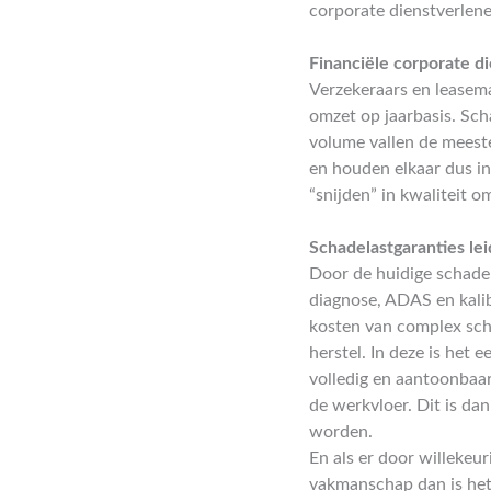
corporate dienstverlene
Financiële corporate d
Verzekeraars en leasema
omzet op jaarbasis. Sc
volume vallen de meeste
en houden elkaar dus i
“snijden” in kwaliteit
Schadelastgaranties lei
Door de huidige schade
diagnose, ADAS en kalib
kosten van complex scha
herstel. In deze is het 
volledig en aantoonbaar
de werkvloer. Dit is d
worden.
En als er door willekeu
vakmanschap dan is het