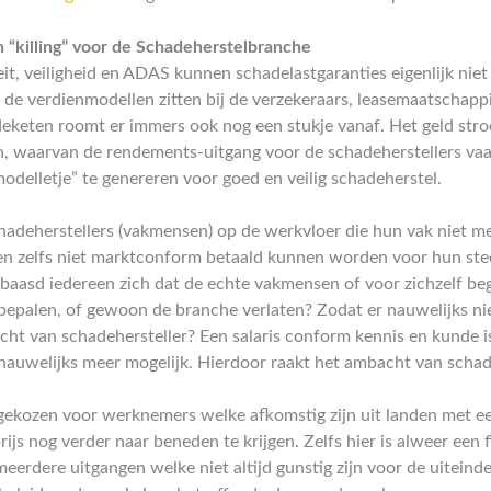
n “killing” voor de Schadeherstelbranche
eit, veiligheid en ADAS kunnen schadelastgaranties eigenlijk ni
 de verdienmodellen zitten bij de verzekeraars, leasemaatschapp
eketen roomt er immers ook nog een stukje vanaf. Het geld stro
, waarvan de rendements-uitgang voor de schadeherstellers va
odelletje” te genereren voor goed en veilig schadeherstel.
chadeherstellers (vakmensen) op de werkvloer die hun vak niet 
en zelfs niet marktconform betaald kunnen worden voor hun ste
baasd iedereen zich dat de echte vakmensen of voor zichzelf be
bepalen, of gewoon de branche verlaten? Zodat er nauwelijks n
cht van schadehersteller? Een salaris conform kennis en kunde 
nauwelijks meer mogelijk. Hierdoor raakt het ambacht van schad
 gekozen voor werknemers welke afkomstig zijn uit landen met e
js nog verder naar beneden te krijgen. Zelfs hier is alweer een f
dere uitgangen welke niet altijd gunstig zijn voor de uiteindel