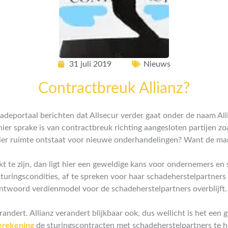
31 juli 2019
Nieuws
Contractbreuk Allianz?
eportaal berichten dat Allsecur verder gaat onder de naam Allia
hier sprake is van contractbreuk richting aangesloten partijen zo
ier ruimte ontstaat voor nieuwe onderhandelingen? Want de marge
ijkt te zijn, dan ligt hier een geweldige kans voor ondernemers e
sturingscondities, af te spreken voor haar schadeherstelpartners 
ntwoord verdienmodel voor de schadeherstelpartners overblijft.
andert. Allianz verandert blijkbaar ook, dus wellicht is het een
erekening
de sturingscontracten met schadeherstelpartners te h