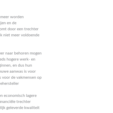
et meer worden
ijen en de
omt door een trechter
ak niet meer voldoende
meer naar behoren mogen
eds hogere werk- en
ginnen, en dus hun
ieuwe aanwas is voor
is voor de vakmensen op
ehersteller
en economisch lagere
inanciële trechter
ijk geleverde kwaliteit