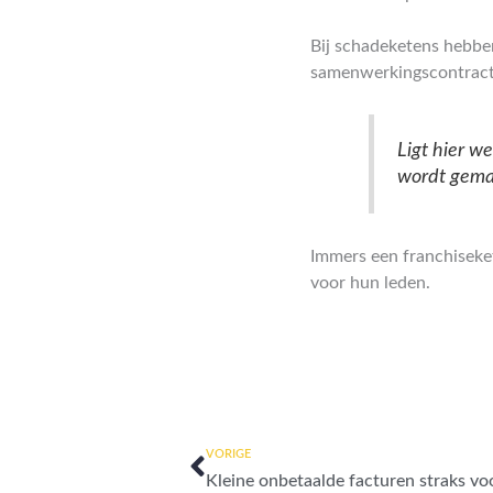
Bij schadeketens hebb
samenwerkingscontracte
Ligt hier w
wordt gema
Immers een franchiseke
voor hun leden.
Vorige
VORIGE
Kleine onbetaalde facturen straks voo