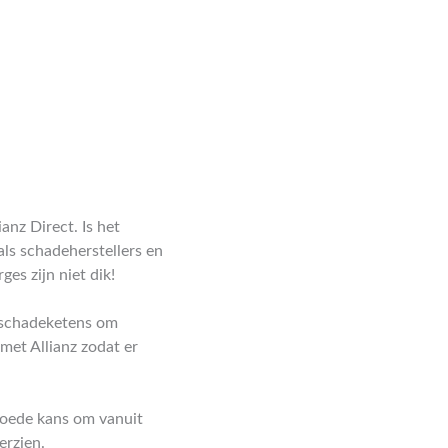
nz Direct. Is het
als schadeherstellers en
s zijn niet dik!
n schadeketens om
met Allianz zodat er
 goede kans om vanuit
erzien.