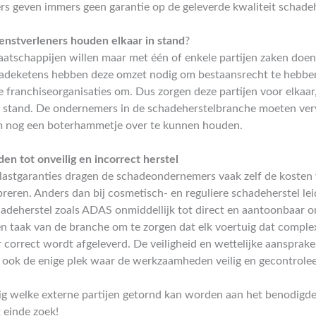
rs geven immers geen garantie op de geleverde kwaliteit schadeh
ienstverleners houden elkaar in stand
?
atschappijen willen maar met één of enkele partijen zaken doen
hadeketens hebben deze omzet nodig om bestaansrecht te hebbe
 franchiseorganisaties om. Dus zorgen deze partijen voor elkaar
n stand. De ondernemers in de schadeherstelbranche moeten ve
 om nog een boterhammetje over te kunnen houden.
den tot onveilig en incorrect herstel
lastgaranties dragen de schadeondernemers vaak zelf de kosten 
reren. Anders dan bij cosmetisch- en reguliere schadeherstel leid
deherstel zoals ADAS onmiddellijk tot direct en aantoonbaar on
een taak van de branche om te zorgen dat elk voertuig dat complex
 correct wordt afgeleverd. De veiligheid en wettelijke aansprakel
an ook de enige plek waar de werkzaamheden veilig en gecontrol
rig welke externe partijen getornd kan worden aan het benodigd
 einde zoek!