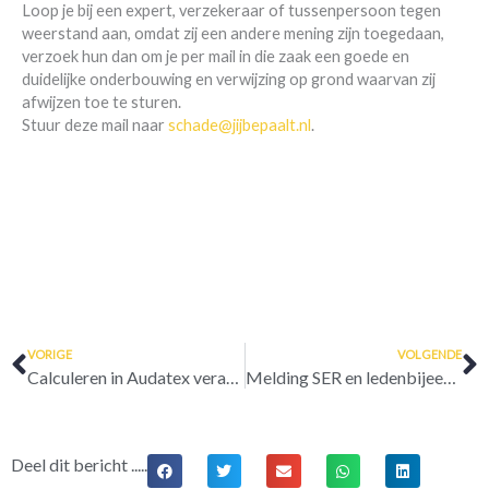
Loop je bij een expert, verzekeraar of tussenpersoon tegen
weerstand aan, omdat zij een andere mening zijn toegedaan,
verzoek hun dan om je per mail in die zaak een goede en
duidelijke onderbouwing en verwijzing op grond waarvan zij
afwijzen toe te sturen.
Stuur deze mail naar
schade@jijbepaalt.nl
.
Vorige
V
VORIGE
VOLGENDE
Calculeren in Audatex verandert
Melding SER en ledenbijeenkomst De Unie
Deel dit bericht .....