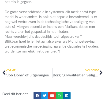
het mis is gegaan.
De grote verscheidenheid in systemen, elk merk en/of type
model is weer anders, is ook niet bepaald bevorderend. Is er
nog wel vertrouwen in de technologische vooruitgang van
auto’s? Morgen bedenkt er ineens een fabrikant dat de rem
rechts zit, en het gaspedaal in het midden.
Maar wereldwijd is dat destijds toch afgesproken?
Blijkbaar hoef je je niet aan afspraken als Monti wetgeving,
wet economische mededinging, garantie clausules te houden;
worden ze namelijk niet overruled?!
Vorige
V
VORIGE
VOLGENDE
“Job Done” of uitgerangeerd op commercieel belang
Borging kwaliteit en veiligheid pijnpunt schadeherstel
Deel dit bericht .....