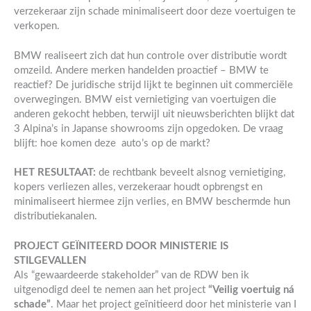
verzekeraar zijn schade minimaliseert door deze voertuigen te
verkopen.
BMW realiseert zich dat hun controle over distributie wordt
omzeild. Andere merken handelden proactief – BMW te
reactief? De juridische strijd lijkt te beginnen uit commerciële
overwegingen. BMW eist vernietiging van voertuigen die
anderen gekocht hebben, terwijl uit nieuwsberichten blijkt dat
3 Alpina’s in Japanse showrooms zijn opgedoken. De vraag
blijft: hoe komen deze auto’s op de markt?
HET RESULTAAT:
de rechtbank beveelt alsnog vernietiging,
kopers verliezen alles, verzekeraar houdt opbrengst en
minimaliseert hiermee zijn verlies, en BMW beschermde hun
distributiekanalen.
PROJECT GEÏNITEERD DOOR MINISTERIE IS
STILGEVALLEN
Als “gewaardeerde stakeholder” van de RDW ben ik
uitgenodigd deel te nemen aan het project
“Veilig voertuig ná
schade”
. Maar het project geïnitieerd door het ministerie van I