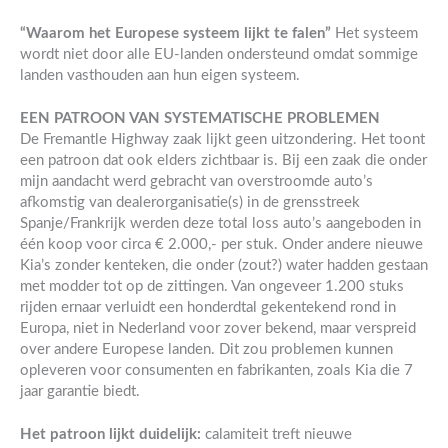
“Waarom het Europese systeem lijkt te falen”
Het systeem
wordt niet door alle EU-landen ondersteund omdat sommige
landen vasthouden aan hun eigen systeem.
EEN PATROON VAN SYSTEMATISCHE PROBLEMEN
De Fremantle Highway zaak lijkt geen uitzondering. Het toont
een patroon dat ook elders zichtbaar is. Bij een zaak die onder
mijn aandacht werd gebracht van overstroomde auto’s
afkomstig van dealerorganisatie(s) in de grensstreek
Spanje/Frankrijk werden deze total loss auto’s aangeboden in
één koop voor circa € 2.000,- per stuk. Onder andere nieuwe
Kia’s zonder kenteken, die onder (zout?) water hadden gestaan
met modder tot op de zittingen. Van ongeveer 1.200 stuks
rijden ernaar verluidt een honderdtal gekentekend rond in
Europa, niet in Nederland voor zover bekend, maar verspreid
over andere Europese landen. Dit zou problemen kunnen
opleveren voor consumenten en fabrikanten, zoals Kia die 7
jaar garantie biedt.
Het patroon lijkt duidelijk:
calamiteit treft nieuwe