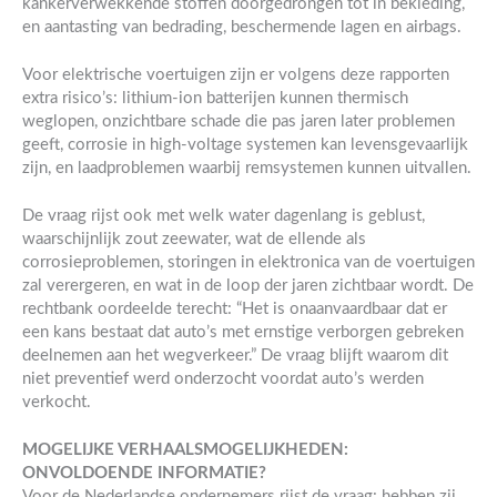
kankerverwekkende stoffen doorgedrongen tot in bekleding,
en aantasting van bedrading, beschermende lagen en airbags.
Voor elektrische voertuigen zijn er volgens deze rapporten
extra risico’s: lithium-ion batterijen kunnen thermisch
weglopen, onzichtbare schade die pas jaren later problemen
geeft, corrosie in high-voltage systemen kan levensgevaarlijk
zijn, en laadproblemen waarbij remsystemen kunnen uitvallen.
De vraag rijst ook met welk water dagenlang is geblust,
waarschijnlijk zout zeewater, wat de ellende als
corrosieproblemen, storingen in elektronica van de voertuigen
zal verergeren, en wat in de loop der jaren zichtbaar wordt. De
rechtbank oordeelde terecht: “Het is onaanvaardbaar dat er
een kans bestaat dat auto’s met ernstige verborgen gebreken
deelnemen aan het wegverkeer.” De vraag blijft waarom dit
niet preventief werd onderzocht voordat auto’s werden
verkocht.
MOGELIJKE VERHAALSMOGELIJKHEDEN:
ONVOLDOENDE INFORMATIE?
Voor de Nederlandse ondernemers rijst de vraag: hebben zij