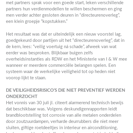
met partners sprak voor een goede start, leken verschillende
partners hun verdienmodellen te willen beschermen en ging
men verder achter gesloten deuren in “directeurenoverleg”,
een klein groepje “kopstukken.”
Het resultaat was dat er uiteindelijk een nieuw voorstel lag,
goedgekeurd door partijen uit het “directeurenoverleg”, dat in
de kern, lees: “veilig voertuig ná schade”, afweek van wat
eerder was besproken. Blijkbaar buigen zelfs
overheidsinstanties als RDW en het Ministerie van I & W mee
wanneer er meerdere commerciële belangen spelen. Een
systeem waar de werkelijke veiligheid tot op heden niet
voorop lijkt te staan.
DE VEILIGHEIDSRISICO’S DIE NIET PREVENTIEF WERDEN
ONDERZOCHT
Het vonnis van 30 juli jl. citeert alarmerend technisch bewijs
dat beschikbaar was. Volgens deskundigenrapporten leidt
brandblootstelling tot corrosie van alle metalen onderdelen
door zoutzuurdampen, verharde deurrubbers die niet meer
sluiten, giftige roetdeeltjes in interieur en airconditioning,