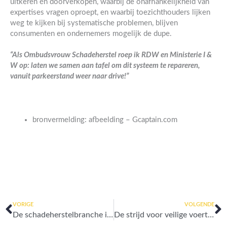
uitkeren én doorverkopen, waarbij de onafhankelijkheid van
expertises vragen oproept, en waarbij toezichthouders lijken
weg te kijken bij systematische problemen, blijven
consumenten en ondernemers mogelijk de dupe.
“Als Ombudsvrouw Schadeherstel roep ik RDW en Ministerie I &
W op: laten we samen aan tafel om dit systeem te repareren,
vanuit parkeerstand weer naar drive!”
bronvermelding: afbeelding – Gcaptain.com
Vorige
V
VORIGE
VOLGENDE
De schadeherstelbranche is verrot!
De strijd voor veilige voertuigen gaat door – Mijn oproep aan RDW en Ministerie I & W