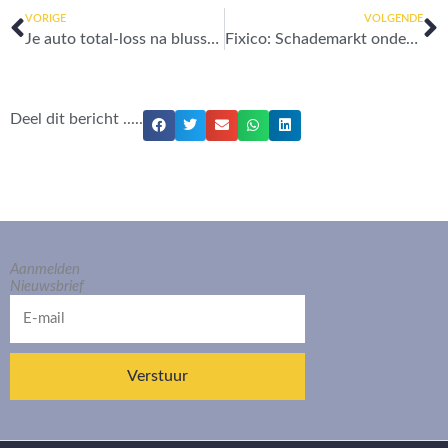
Vorige
V
VORIGE
VOLGENDE
Je auto total-loss na blussen met ABC-brandblusser poeder
Fixico: Schademarkt onder “Schot”
Deel dit bericht .....
Aanmelden
Nieuwsbrief
E-
mail
Verstuur