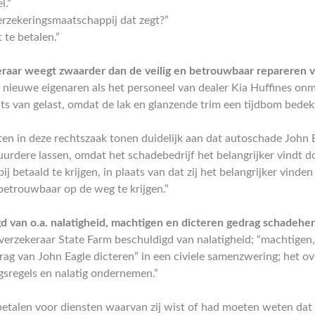
l.”
erzekeringsmaatschappij dat zegt?”
 te betalen.”
eraar weegt zwaarder dan de veilig en betrouwbaar repareren 
nieuwe eigenaren als het personeel van dealer Kia Huffines onmo
ts van gelast, omdat de lak en glanzende trim een tijdbom bedekte
iten in deze rechtszaak tonen duidelijk aan dat autoschade John 
duurdere lassen, omdat het schadebedrijf het belangrijker vindt d
 betaald te krijgen, in plaats van dat zij het belangrijker vinde
 betrouwbaar op de weg te krijgen.”
d van o.a. nalatigheid, machtigen en dicteren gedrag schadeher
verzekeraar State Farm beschuldigd van nalatigheid; “machtigen
edrag van John Eagle dicteren” in een civiele samenzwering; het o
sregels en nalatig ondernemen.”
betalen voor diensten waarvan zij wist of had moeten weten dat