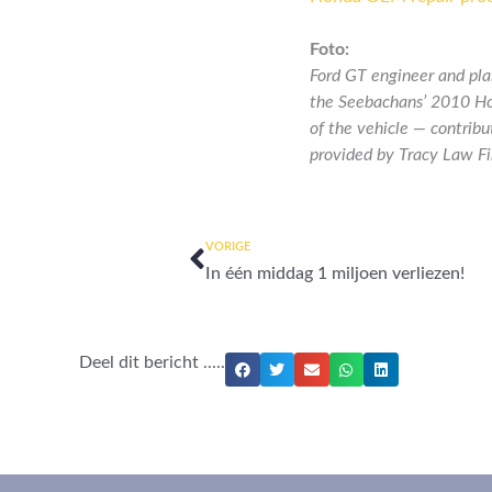
Foto:
Ford GT engineer and plai
the Seebachans’ 2010 Hon
of the vehicle — contribu
provided by Tracy Law F
Vorige
VORIGE
In één middag 1 miljoen verliezen!
Deel dit bericht .....