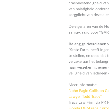
crashbestendigheid van
van nalatigheid onderne
zorgplicht van deze die
De eigenaren van de Ho
aangeklaagd voor “GA
Belang geldverdienen v
“State Farm heeft ingen
te stellen, en deed dat
verzekeraar het belangr
haar verzekeringnemer v
veiligheid van iedereen
Meer informatie:
“John Eagle Collision 
Lawyer Todd Tracy”
Tracy Law Firm via PR
Honda OEM repair pro