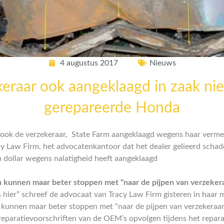
4 augustus 2017
Nieuws
eraar ook aangeklaagd in zaak ni
gerepareerde Honda
ook de verzekeraar, State Farm aangeklaagd wegens haar verme
y Law Firm, het advocatenkantoor dat het dealer gelieerd schade
 dollar wegens nalatigheid heeft aangeklaagd
 kunnen maar beter stoppen met “naar de pijpen van verzeker
s hier” schreef de advocaat van Tracy Law Firm gisteren in haar m
 kunnen maar beter stoppen met “naar de pijpen van verzekeraar
eparatievoorschriften van de OEM’s opvolgen tijdens het repara