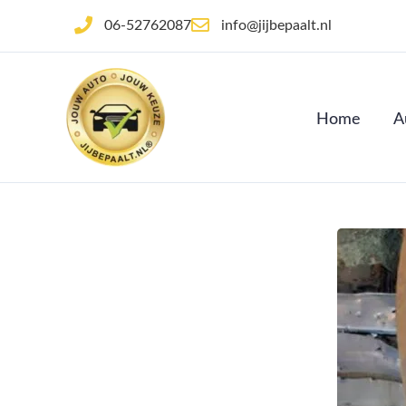
Ga
06-52762087
info@jijbepaalt.nl
naar
de
inhoud
Home
A