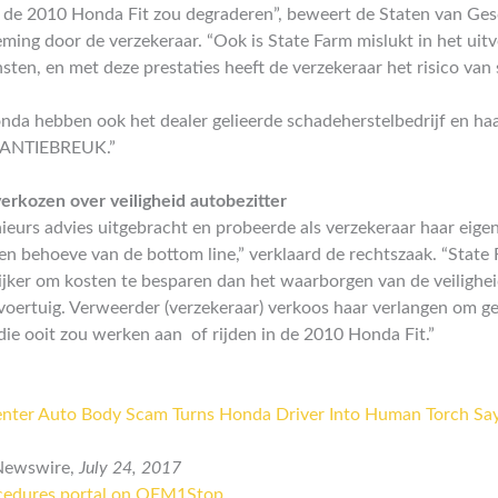
 de 2010 Honda Fit zou degraderen”, beweert de Staten van Gesc
ming door de verzekeraar. “Ook is State Farm mislukt in het uit
nsten, en met deze prestaties heeft de verzekeraar het risico van
nda hebben ook het dealer gelieerde schadeherstelbedrijf en h
RANTIEBREUK.”
erkozen over veiligheid autobezitter
ieurs advies uitgebracht en probeerde als verzekeraar haar eige
 ten behoeve van de bottom line,” verklaard de rechtszaak. “State
ijker om kosten te besparen dan het waarborgen van de veilighei
oertuig. Verweerder (verzekeraar) verkoos haar verlangen om ge
 die ooit zou werken aan of rijden in de 2010 Honda Fit.”
Center Auto Body Scam Turns Honda Driver Into Human Torch Say
 Newswire,
July 24, 2017
cedures portal on OEM1Stop