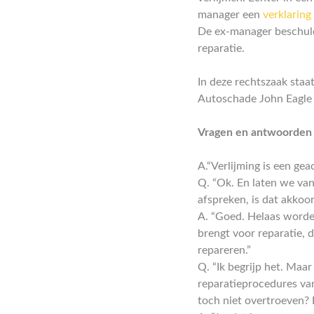
manager een
verklaring
De ex-manager beschuld
reparatie.
In deze rechtszaak sta
Autoschade John Eagle a
Vragen en antwoorden i
A.“Verlijming is een gea
Q. “Ok. En laten we va
afspreken, is dat akkoo
A. “Goed. Helaas worden
brengt voor reparatie,
repareren.”
Q. “Ik begrijp het. Maar
reparatieprocedures va
toch niet overtroeven? 