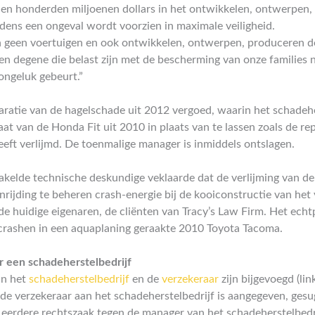
en honderden miljoenen dollars in het ontwikkelen, ontwerpen,
jdens een ongeval wordt voorzien in maximale veiligheid.
n geen voertuigen en ook ontwikkelen, ontwerpen, produceren d
en degene die belast zijn met de bescherming van onze families 
ongeluk gebeurt.”
aratie van de hagelschade uit 2012 vergoed, waarin het schadehe
at van de Honda Fit uit 2010 in plaats van te lassen zoals de re
eft verlijmd. De toenmalige manager is inmiddels ontslagen.
akelde technische deskundige veklaarde dat de verlijming van de
rijding te beheren crash-energie bij de kooiconstructie van het v
de huidige eigenaren, de cliënten van Tracy’s Law Firm. Het echtp
 crashen in een aquaplaning geraakte 2010 Toyota Tacoma.
 een schadeherstelbedrijf
an het
schadeherstelbedrijf
en de
verzekeraar
zijn bijgevoegd (lin
 de verzekeraar aan het schadeherstelbedrijf is aangegeven, gesu
n eerdere rechtszaak tegen de manager van het schadeherstelbedri