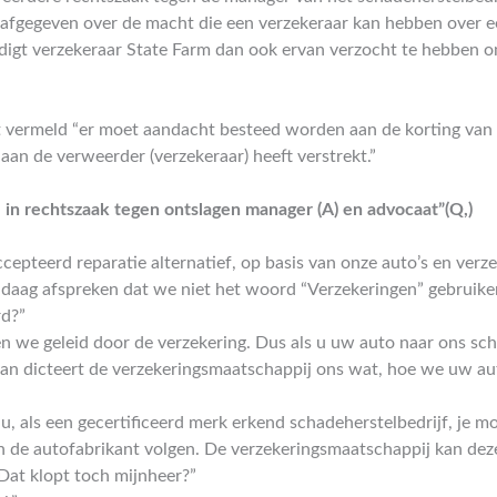
afgegeven over de macht die een verzekeraar kan hebben over ee
igt verzekeraar State Farm dan ook ervan verzocht te hebben o
at vermeld “er moet aandacht besteed worden aan de korting van
an de verweerder (verzekeraar) heeft verstrekt.”
n rechtszaak tegen ontslagen manager (A) en advocaat”(Q,)
ccepteerd reparatie alternatief, op basis van onze auto’s en verze
ndaag afspreken dat we niet het woord “Verzekeringen” gebruik
rd?”
 we geleid door de verzekering. Dus als u uw auto naar ons sch
 dan dicteert de verzekeringsmaatschappij ons wat, hoe we uw a
 u, als een gecertificeerd merk erkend schadeherstelbedrijf, je m
n de autofabrikant volgen. De verzekeringsmaatschappij kan dez
Dat klopt toch mijnheer?”