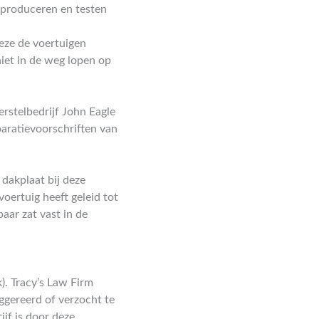
 produceren en testen
eze de voertuigen
niet in de weg lopen op
rstelbedrijf John Eagle
paratievoorschriften van
 dakplaat bij deze
oertuig heeft geleid tot
aar zat vast in de
k). Tracy’s Law Firm
ggereerd of verzocht te
jf is door deze