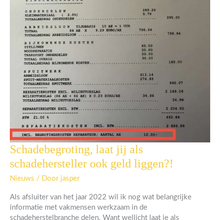
Schadebegroting, laat jij als
Schadebegroting,
laat
schadehersteller ook geld liggen?!
jij
als
Nieuws
/ Door
jasper
schadehersteller
Als afsluiter van het jaar 2022 wil ik nog wat belangrijke
ook
informatie met vakmensen werkzaam in de
geld
schadeherstelbranche delen. Want wellicht laat je als
liggen?!