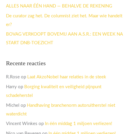
r
ALLES NAAR ÉÉN HAND — BEHALVE DE REKENING
:
De curator zag het. De columnist ziet het. Maar wie handelt
er?
BOVAG VERKOOPT BOVEMIJ AAN A.S.R.: EEN WEEK NA
START DNB-TOEZICHT
Recente reacties
R.Rose
op
Laat AkzoNobel haar relaties in de steek
Harry
op
Borging kwaliteit en veiligheid pijnpunt
schadeherstel
Michel
op
Handhaving branchenorm autoruitherstel niet
waterdicht
Vincent Winkes
op
In één middag 1 miljoen verliezen!
Nico van Beveren
op
In één middag 1 miljoen verliezen!