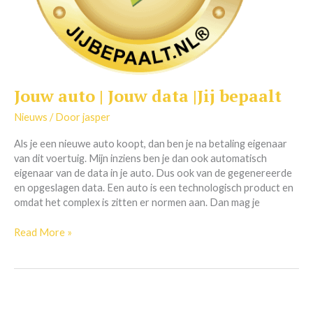
Jouw auto | Jouw data |Jij bepaalt
Jouw
auto
Nieuws
/ Door
jasper
|
Jouw
Als je een nieuwe auto koopt, dan ben je na betaling eigenaar
data
van dit voertuig. Mijn inziens ben je dan ook automatisch
|Jij
eigenaar van de data in je auto. Dus ook van de gegenereerde
bepaalt
en opgeslagen data. Een auto is een technologisch product en
omdat het complex is zitten er normen aan. Dan mag je
Read More »