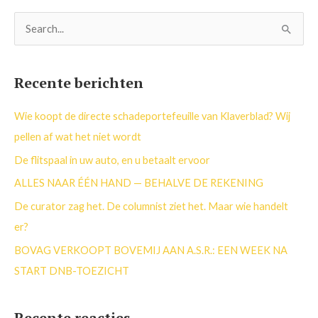
Z
o
e
Recente berichten
k
n
Wie koopt de directe schadeportefeuille van Klaverblad? Wij
a
pellen af wat het niet wordt
a
De flitspaal in uw auto, en u betaalt ervoor
r
ALLES NAAR ÉÉN HAND — BEHALVE DE REKENING
:
De curator zag het. De columnist ziet het. Maar wie handelt
er?
BOVAG VERKOOPT BOVEMIJ AAN A.S.R.: EEN WEEK NA
START DNB-TOEZICHT
Recente reacties