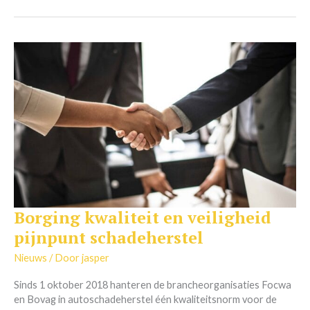
Borging kwaliteit en veiligheid
Borging
kwaliteit
pijnpunt schadeherstel
en
veiligheid
Nieuws
/ Door
jasper
pijnpunt
Sinds 1 oktober 2018 hanteren de brancheorganisaties Focwa
schadeherstel
en Bovag in autoschadeherstel één kwaliteitsnorm voor de