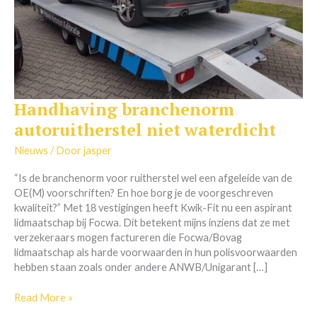
Handhaving branchenorm
Handhaving
branchenorm
autoruitherstel niet waterdicht
autoruitherstel
niet
Nieuws
/ Door
jasper
waterdicht
“Is de branchenorm voor ruitherstel wel een afgeleide van de
OE(M) voorschriften? En hoe borg je de voorgeschreven
kwaliteit?” Met 18 vestigingen heeft Kwik-Fit nu een aspirant
lidmaatschap bij Focwa. Dit betekent mijns inziens dat ze met
verzekeraars mogen factureren die Focwa/Bovag
lidmaatschap als harde voorwaarden in hun polisvoorwaarden
hebben staan zoals onder andere ANWB/Unigarant […]
Read More »