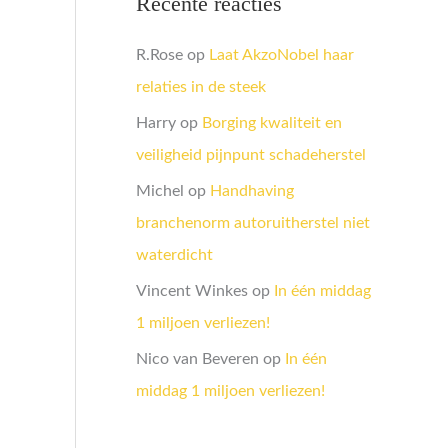
Recente reacties
R.Rose
op
Laat AkzoNobel haar
relaties in de steek
Harry
op
Borging kwaliteit en
veiligheid pijnpunt schadeherstel
Michel
op
Handhaving
branchenorm autoruitherstel niet
waterdicht
Vincent Winkes
op
In één middag
1 miljoen verliezen!
Nico van Beveren
op
In één
middag 1 miljoen verliezen!