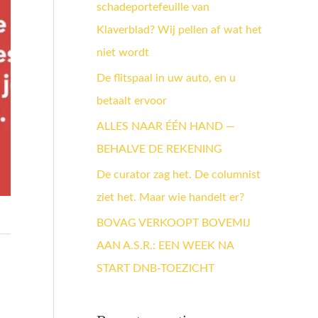
schadeportefeuille van
a
Klaverblad? Wij pellen af wat het
a
niet wordt
r
:
De flitspaal in uw auto, en u
betaalt ervoor
ALLES NAAR ÉÉN HAND —
BEHALVE DE REKENING
De curator zag het. De columnist
ziet het. Maar wie handelt er?
BOVAG VERKOOPT BOVEMIJ
AAN A.S.R.: EEN WEEK NA
START DNB-TOEZICHT