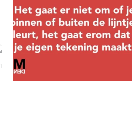
s
al
]