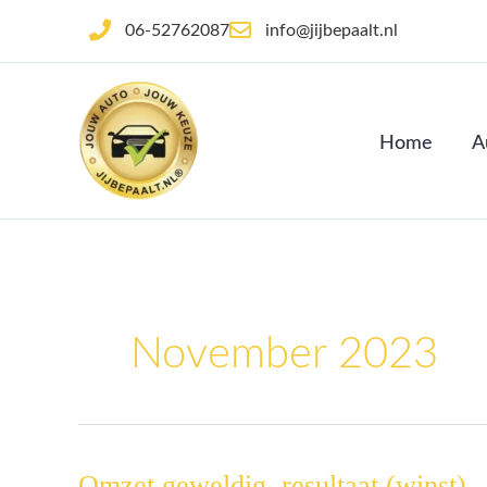
Ga
06-52762087
info@jijbepaalt.nl
naar
de
inhoud
Home
A
November 2023
Omzet geweldig, resultaat (winst)
Omzet