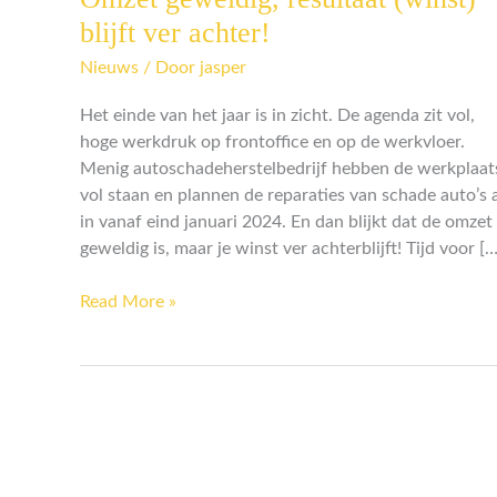
geweldig,
blijft ver achter!
resultaat
Nieuws
/ Door
jasper
(winst)
blijft
Het einde van het jaar is in zicht. De agenda zit vol,
ver
hoge werkdruk op frontoffice en op de werkvloer.
achter!
Menig autoschadeherstelbedrijf hebben de werkplaat
vol staan en plannen de reparaties van schade auto’s 
in vanaf eind januari 2024. En dan blijkt dat de omzet
geweldig is, maar je winst ver achterblijft! Tijd voor […
Read More »