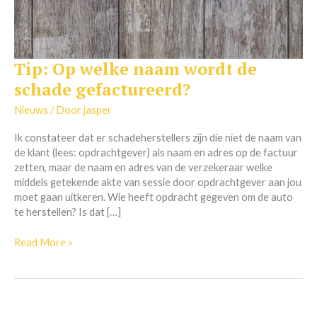
Tip: Op welke naam wordt de
Tip:
Op
schade gefactureerd?
welke
naam
Nieuws
/ Door
jasper
wordt
Ik constateer dat er schadeherstellers zijn die niet de naam van
de
de klant (lees: opdrachtgever) als naam en adres op de factuur
schade
zetten, maar de naam en adres van de verzekeraar welke
gefactureerd?
middels getekende akte van sessie door opdrachtgever aan jou
moet gaan uitkeren. Wie heeft opdracht gegeven om de auto
te herstellen? Is dat […]
Read More »