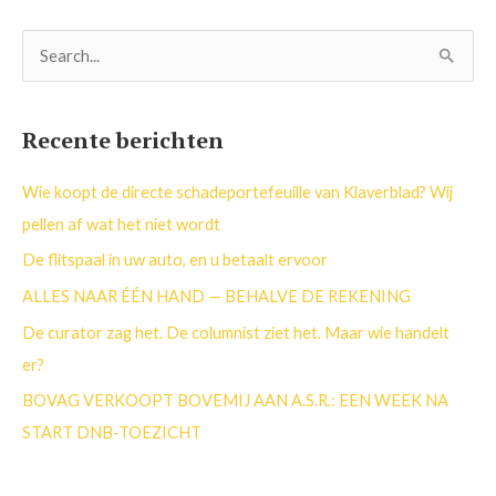
Z
o
e
Recente berichten
k
n
Wie koopt de directe schadeportefeuille van Klaverblad? Wij
a
pellen af wat het niet wordt
a
De flitspaal in uw auto, en u betaalt ervoor
r
ALLES NAAR ÉÉN HAND — BEHALVE DE REKENING
:
De curator zag het. De columnist ziet het. Maar wie handelt
er?
BOVAG VERKOOPT BOVEMIJ AAN A.S.R.: EEN WEEK NA
START DNB-TOEZICHT