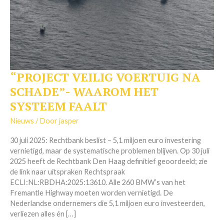
“PROJECT VEILIG VOERTUIG NA
“PROJECT
VEILIG
SCHADE”- WAAROM HET
VOERTUIG
SYSTEEM FAALT
NA
SCHADE”-
Nieuws
/ Door
jasper
WAAROM
HET
30 juli 2025: Rechtbank beslist – 5,1 miljoen euro investering
SYSTEEM
vernietigd, maar de systematische problemen blijven. Op 30 juli
FAALT
2025 heeft de Rechtbank Den Haag definitief geoordeeld; zie
de link naar uitspraken Rechtspraak
ECLI:NL:RBDHA:2025:13610. Alle 260 BMW’s van het
Fremantle Highway moeten worden vernietigd. De
Nederlandse ondernemers die 5,1 miljoen euro investeerden,
verliezen alles én […]