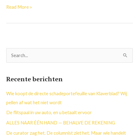
Read More »
Z
o
e
Recente berichten
k
n
Wie koopt de directe schadeportefeuille van Klaverblad? Wij
a
pellen af wat het niet wordt
a
De flitspaal in uw auto, en u betaalt ervoor
r
ALLES NAAR ÉÉN HAND — BEHALVE DE REKENING
:
De curator zag het. De columnist ziet het. Maar wie handelt