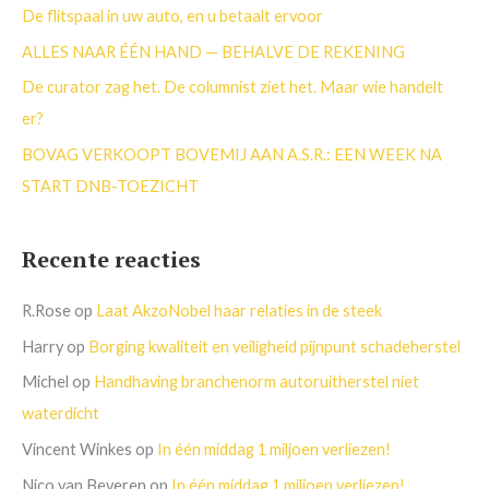
a
De flitspaal in uw auto, en u betaalt ervoor
r
ALLES NAAR ÉÉN HAND — BEHALVE DE REKENING
:
De curator zag het. De columnist ziet het. Maar wie handelt
er?
BOVAG VERKOOPT BOVEMIJ AAN A.S.R.: EEN WEEK NA
START DNB-TOEZICHT
Recente reacties
R.Rose
op
Laat AkzoNobel haar relaties in de steek
Harry
op
Borging kwaliteit en veiligheid pijnpunt schadeherstel
Michel
op
Handhaving branchenorm autoruitherstel niet
waterdicht
Vincent Winkes
op
In één middag 1 miljoen verliezen!
Nico van Beveren
op
In één middag 1 miljoen verliezen!