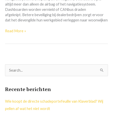
altijd meer dan alleen de airbag of het navigatiesysteem.
Dashboarden worden vernield of CANbus draden
afgeknipt. Betere beveiliging bij dealerbedrijven zorgt ervoor
dat het dievengilde hun werkgebied verleggen naar woonwijken
Read More »
Z
o
e
Recente berichten
k
n
Wie koopt de directe schadeportefeuille van Klaverblad? Wij
a
pellen af wat het niet wordt