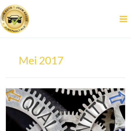
Ga
naar
de
inhoud
Mei 2017