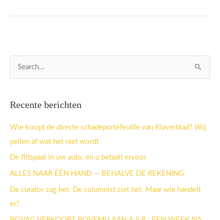
Z
o
e
Recente berichten
k
n
Wie koopt de directe schadeportefeuille van Klaverblad? Wij
a
pellen af wat het niet wordt
a
De flitspaal in uw auto, en u betaalt ervoor
r
ALLES NAAR ÉÉN HAND — BEHALVE DE REKENING
:
De curator zag het. De columnist ziet het. Maar wie handelt
er?
BOVAG VERKOOPT BOVEMIJ AAN A.S.R.: EEN WEEK NA