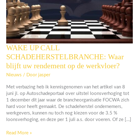
WAKE UP CALL
WAKE
UP
SCHADEHERSTELBRANCHE: Waar
CALL
blijft uw rendement op de werkvloer?
SCHADEHERSTELBRANCHE:
Waar
Nieuws
/ Door
jasper
blijft
uw
Met verbazing heb ik kennisgenomen van het artikel van 8
rendement
juni jl. op Autoschadeportaal over uitstel loonsverhoging tot
op
1 december dit jaar waar de brancheorganisatie FOCWA zich
de
hard voor heeft gemaakt. De schadeherstel ondernemers,
werkvloer?
werkgevers, kunnen nu toch nog kiezen voor de 3.5 %
loonsverhoging, en deze per 1 juli a.s. door voeren. Of ze […]
Read More »