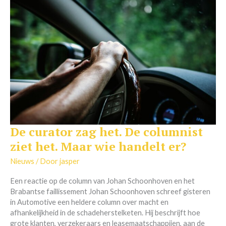
De curator zag het. De columnist
De
curator
ziet het. Maar wie handelt er?
zag
het.
Nieuws
/ Door
jasper
De
Een reactie op de column van Johan Schoonhoven en het
columnist
Brabantse faillissement Johan Schoonhoven schreef gisteren
ziet
in Automotive een heldere column over macht en
het.
afhankelijkheid in de schadeherstelketen. Hij beschrijft hoe
Maar
grote klanten, verzekeraars en leasemaatschappijen, aan de
wie