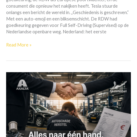
u
consument die opnieuw het nakijken heeft. Tesla stuurde
betaalt
onlangs een bericht de wereld in. „Geschiedenis is geschreven.”
ervoor
Met een auto-emoji en een bliksemschicht. De RDW had
goedkeuring gegeven voor Full Self-Driving (Supervised) op de
Nederlandse openbare weg. Nederland: het eerste
Read More »