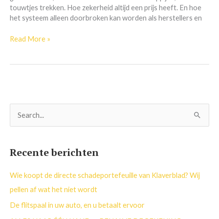
touwtjes trekken. Hoe zekerheid altijd een prijs heeft. En hoe
handelt
het systeem alleen doorbroken kan worden als herstellers en
er?
Read More »
Z
o
e
Recente berichten
k
n
Wie koopt de directe schadeportefeuille van Klaverblad? Wij
a
pellen af wat het niet wordt
a
De flitspaal in uw auto, en u betaalt ervoor
r