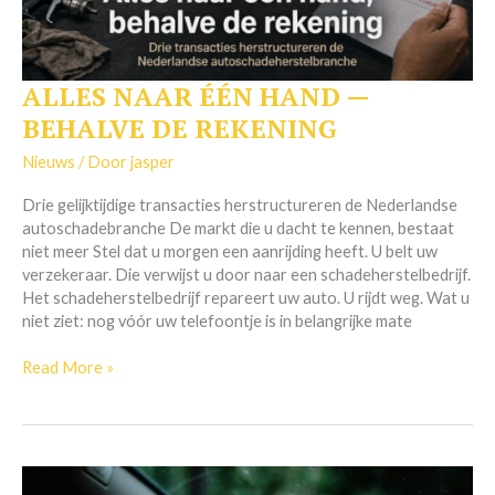
ALLES NAAR ÉÉN HAND —
ALLES
NAAR
BEHALVE DE REKENING
ÉÉN
HAND
Nieuws
/ Door
jasper
—
Drie gelijktijdige transacties herstructureren de Nederlandse
BEHALVE
autoschadebranche De markt die u dacht te kennen, bestaat
DE
niet meer Stel dat u morgen een aanrijding heeft. U belt uw
REKENING
verzekeraar. Die verwijst u door naar een schadeherstelbedrijf.
Het schadeherstelbedrijf repareert uw auto. U rijdt weg. Wat u
niet ziet: nog vóór uw telefoontje is in belangrijke mate
Read More »