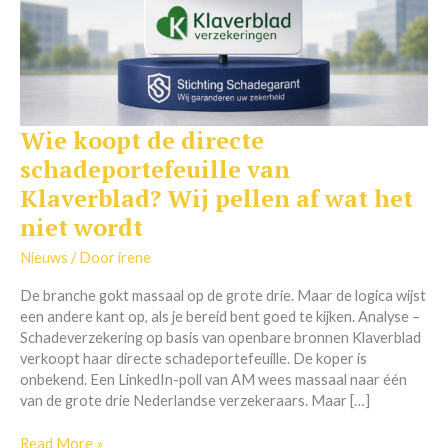
Wie koopt de directe
Wie
koopt
schadeportefeuille van
de
Klaverblad? Wij pellen af wat het
directe
schadeportefeuille
niet wordt
van
Nieuws
/ Door
irene
Klaverblad?
Wij
De branche gokt massaal op de grote drie. Maar de logica wijst
pellen
een andere kant op, als je bereid bent goed te kijken. Analyse –
af
Schadeverzekering op basis van openbare bronnen Klaverblad
wat
verkoopt haar directe schadeportefeuille. De koper is
het
onbekend. Een LinkedIn-poll van AM wees massaal naar één
niet
van de grote drie Nederlandse verzekeraars. Maar […]
wordt
Read More »