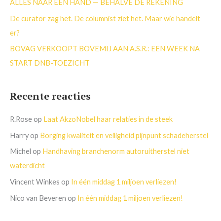
ALLES NAAR ÉÉN HAND — BEHALVE DE REKENING
:
De curator zag het. De columnist ziet het. Maar wie handelt
er?
BOVAG VERKOOPT BOVEMIJ AAN A.S.R.: EEN WEEK NA
START DNB-TOEZICHT
Recente reacties
R.Rose
op
Laat AkzoNobel haar relaties in de steek
Harry
op
Borging kwaliteit en veiligheid pijnpunt schadeherstel
Michel
op
Handhaving branchenorm autoruitherstel niet
waterdicht
Vincent Winkes
op
In één middag 1 miljoen verliezen!
Nico van Beveren
op
In één middag 1 miljoen verliezen!