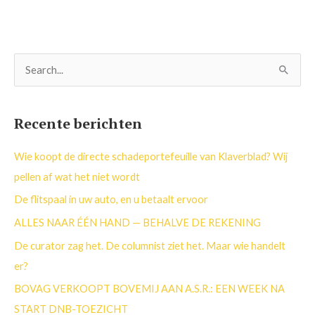
Z
o
e
Recente berichten
k
n
Wie koopt de directe schadeportefeuille van Klaverblad? Wij
a
pellen af wat het niet wordt
a
De flitspaal in uw auto, en u betaalt ervoor
r
ALLES NAAR ÉÉN HAND — BEHALVE DE REKENING
:
De curator zag het. De columnist ziet het. Maar wie handelt
er?
BOVAG VERKOOPT BOVEMIJ AAN A.S.R.: EEN WEEK NA
START DNB-TOEZICHT