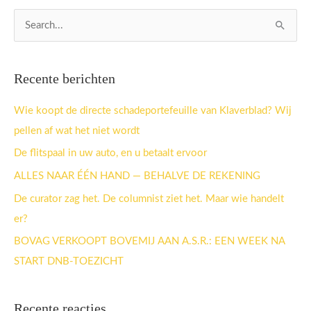
Z
o
e
Recente berichten
k
n
Wie koopt de directe schadeportefeuille van Klaverblad? Wij
a
pellen af wat het niet wordt
a
De flitspaal in uw auto, en u betaalt ervoor
r
ALLES NAAR ÉÉN HAND — BEHALVE DE REKENING
:
De curator zag het. De columnist ziet het. Maar wie handelt
er?
BOVAG VERKOOPT BOVEMIJ AAN A.S.R.: EEN WEEK NA
START DNB-TOEZICHT
Recente reacties