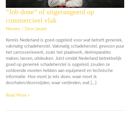
“Job done” of uitgerangeerd op
“Job
done”
commercieel vlak
of
uitgerangeerd
Nieuws
/ Door
jasper
op
Kennis Nederland is goed opgeleid voor wat betreft generiek,
commercieel
vakmatig schadeherstel. Vakmatig schadeherstel, gewoon puur
vlak
het carrosseriewerk, zoals het plaatwerk, deelreparaties
maken, lassen, uitdeuken. Juist omdat Nederland betrekkelijk
goed op generiek schadeherstel is opgeleid, zouden ze
voldoende moeten hebben aan equipment en technische
informatie. Hoe moet je iets doen, waar moet ik
doorhalen/doorsnijden, waar verbinden, wat […]
Read More »