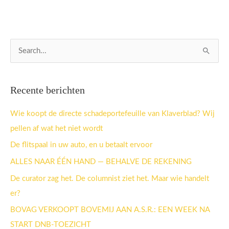
Z
o
e
Recente berichten
k
n
Wie koopt de directe schadeportefeuille van Klaverblad? Wij
a
pellen af wat het niet wordt
a
De flitspaal in uw auto, en u betaalt ervoor
r
ALLES NAAR ÉÉN HAND — BEHALVE DE REKENING
:
De curator zag het. De columnist ziet het. Maar wie handelt
er?
BOVAG VERKOOPT BOVEMIJ AAN A.S.R.: EEN WEEK NA
START DNB-TOEZICHT