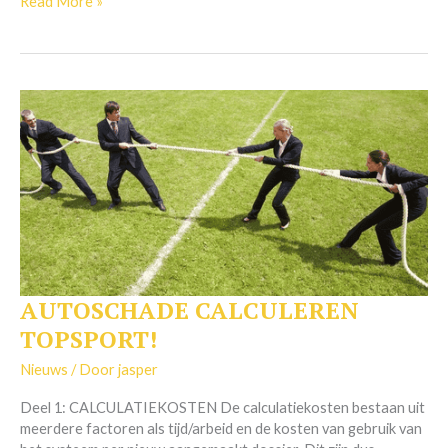
Read More »
AUTOSCHADE CALCULEREN
AUTOSCHADE
CALCULEREN
TOPSPORT!
TOPSPORT!
Nieuws
/ Door
jasper
Deel 1: CALCULATIEKOSTEN De calculatiekosten bestaan uit
meerdere factoren als tijd/arbeid en de kosten van gebruik van