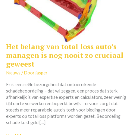
Het belang van total loss auto’s
Het
belang
managen is nog nooit zo cruciaal
van
geweest
total
loss
Nieuws
/ Door
jasper
auto’s
managen
Er is een reële bezorgdheid dat ontoereikende
is
schadebeoordeling – dat wil zeggen, een proces dat sterk
nog
afhankelijk is van expertise experts en calculators, zeer weinig
nooit
tijd om te verwerken en beperkt bewijs – ervoor zorgt dat
zo
steeds meer reparabele auto’s toch voor biedingen door
cruciaal
experts op total loss platforms worden gezet. Beoordeling
geweest
schade kost geld […]