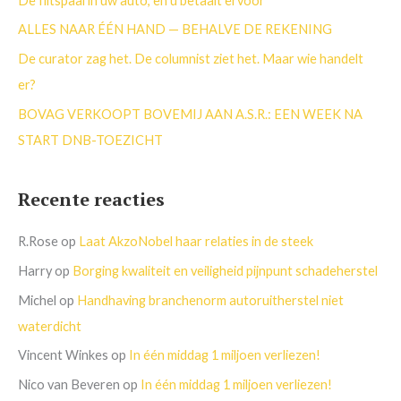
De flitspaal in uw auto, en u betaalt ervoor
r
ALLES NAAR ÉÉN HAND — BEHALVE DE REKENING
:
De curator zag het. De columnist ziet het. Maar wie handelt
er?
BOVAG VERKOOPT BOVEMIJ AAN A.S.R.: EEN WEEK NA
START DNB-TOEZICHT
Recente reacties
R.Rose
op
Laat AkzoNobel haar relaties in de steek
Harry
op
Borging kwaliteit en veiligheid pijnpunt schadeherstel
Michel
op
Handhaving branchenorm autoruitherstel niet
waterdicht
Vincent Winkes
op
In één middag 1 miljoen verliezen!
Nico van Beveren
op
In één middag 1 miljoen verliezen!