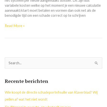
het systeem per nieuw aangemaakt dossier. Dit zijn dus
variabele kosten welke op het moment je een nieuwe calculatie
aanmaakt/start moet betalen en vormen dan ook net als de
benodigde tijd om een schade correct op te schrijven
Read More »
Z
o
e
Recente berichten
k
n
Wie koopt de directe schadeportefeuille van Klaverblad? Wij
a
pellen af wat het niet wordt
a