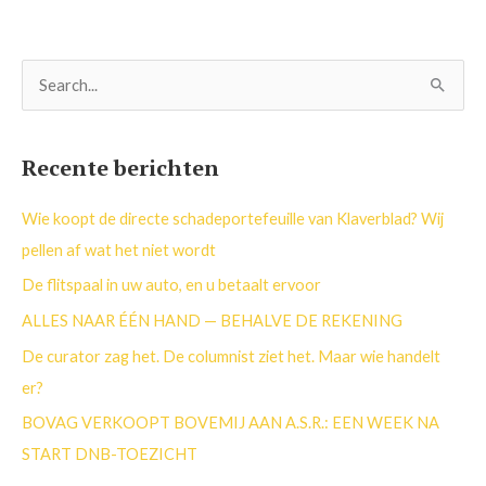
Z
o
e
Recente berichten
k
n
Wie koopt de directe schadeportefeuille van Klaverblad? Wij
a
pellen af wat het niet wordt
a
De flitspaal in uw auto, en u betaalt ervoor
r
ALLES NAAR ÉÉN HAND — BEHALVE DE REKENING
:
De curator zag het. De columnist ziet het. Maar wie handelt
er?
BOVAG VERKOOPT BOVEMIJ AAN A.S.R.: EEN WEEK NA
START DNB-TOEZICHT