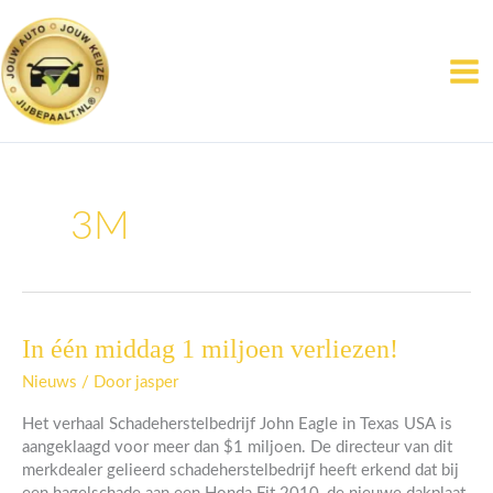
Ga
naar
de
inhoud
3M
In één middag 1 miljoen verliezen!
In
één
Nieuws
/ Door
jasper
middag
1
Het verhaal Schadeherstelbedrijf John Eagle in Texas USA is
miljoen
aangeklaagd voor meer dan $1 miljoen. De directeur van dit
verliezen!
merkdealer gelieerd schadeherstelbedrijf heeft erkend dat bij