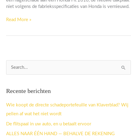
een hagelschade aan een Honda Fit 2010, de nieuwe dakplaat
niet volgens de fabrieksspecificaties van Honda is vernieuwd.
Read More »
Z
o
e
Recente berichten
k
n
Wie koopt de directe schadeportefeuille van Klaverblad? Wij
a
pellen af wat het niet wordt
a
De flitspaal in uw auto, en u betaalt ervoor
r
ALLES NAAR ÉÉN HAND — BEHALVE DE REKENING