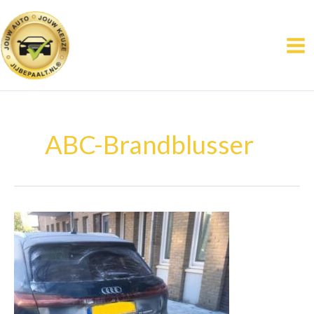
Ga
naar
de
inhoud
ABC-Brandblusser