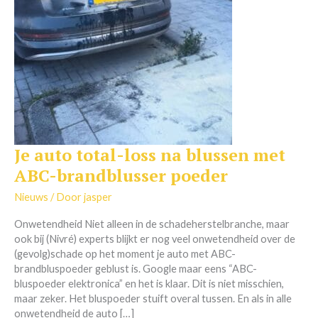
Je auto total-loss na blussen met
Je
auto
ABC-brandblusser poeder
total-
loss
Nieuws
/ Door
jasper
na
Onwetendheid Niet alleen in de schadeherstelbranche, maar
blussen
ook bij (Nivré) experts blijkt er nog veel onwetendheid over de
met
(gevolg)schade op het moment je auto met ABC-
ABC-
brandbluspoeder geblust is. Google maar eens “ABC-
brandblusser
bluspoeder elektronica” en het is klaar. Dit is niet misschien,
poeder
maar zeker. Het bluspoeder stuift overal tussen. En als in alle
onwetendheid de auto […]