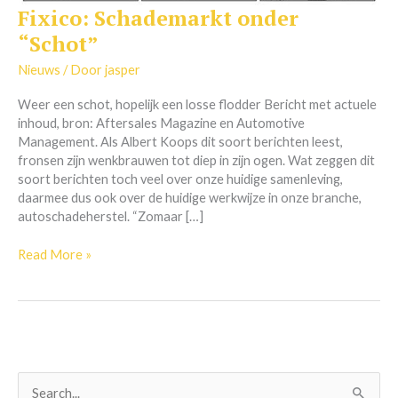
Fixico: Schademarkt onder
Fixico:
Schademarkt
“Schot”
onder
“Schot”
Nieuws
/ Door
jasper
Weer een schot, hopelijk een losse flodder Bericht met actuele
inhoud, bron: Aftersales Magazine en Automotive
Management. Als Albert Koops dit soort berichten leest,
fronsen zijn wenkbrauwen tot diep in zijn ogen. Wat zeggen dit
soort berichten toch veel over onze huidige samenleving,
daarmee dus ook over de huidige werkwijze in onze branche,
autoschadeherstel. “Zomaar […]
Read More »
Z