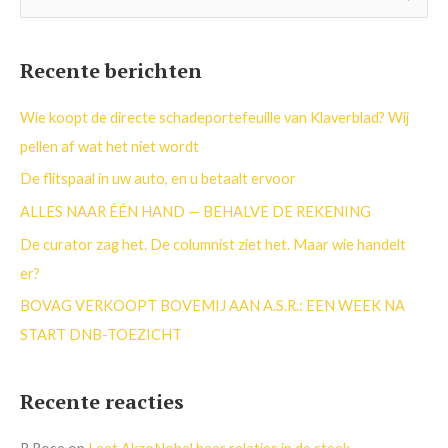
o
e
Recente berichten
k
n
Wie koopt de directe schadeportefeuille van Klaverblad? Wij
a
pellen af wat het niet wordt
a
De flitspaal in uw auto, en u betaalt ervoor
r
ALLES NAAR ÉÉN HAND — BEHALVE DE REKENING
:
De curator zag het. De columnist ziet het. Maar wie handelt
er?
BOVAG VERKOOPT BOVEMIJ AAN A.S.R.: EEN WEEK NA
START DNB-TOEZICHT
Recente reacties