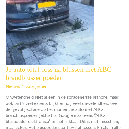
Je auto total-loss na blussen met ABC-
Je
auto
brandblusser poeder
total-
loss
Nieuws
/ Door
jasper
na
Onwetendheid Niet alleen in de schadeherstelbranche, maar
blussen
ook bij (Nivré) experts blijkt er nog veel onwetendheid over
met
de (gevolg)schade op het moment je auto met ABC-
ABC-
brandbluspoeder geblust is. Google maar eens “ABC-
brandblusser
bluspoeder elektronica” en het is klaar. Dit is niet misschien,
poeder
maar zeker. Het bluspoeder stuift overal tussen. En als in alle