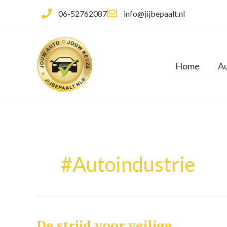
Ga
06-52762087
info@jijbepaalt.nl
naar
de
inhoud
Home
Au
#autoindustrie
De strijd voor veilige
De