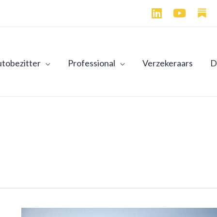
L
Y
i
o
n
u
k
t
e
u
tobezitter
Professional
Verzekeraars
D
d
b
i
e
n