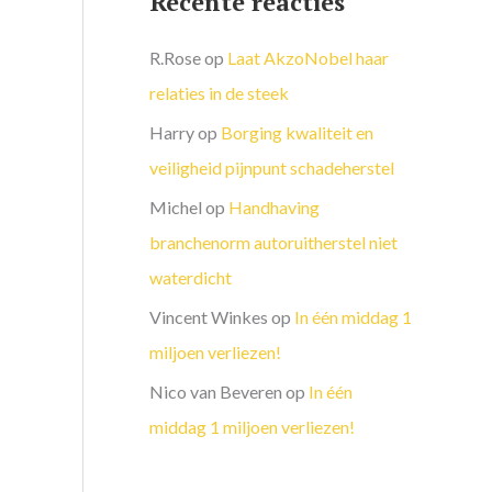
Recente reacties
R.Rose
op
Laat AkzoNobel haar
relaties in de steek
Harry
op
Borging kwaliteit en
veiligheid pijnpunt schadeherstel
Michel
op
Handhaving
branchenorm autoruitherstel niet
waterdicht
Vincent Winkes
op
In één middag 1
miljoen verliezen!
Nico van Beveren
op
In één
middag 1 miljoen verliezen!