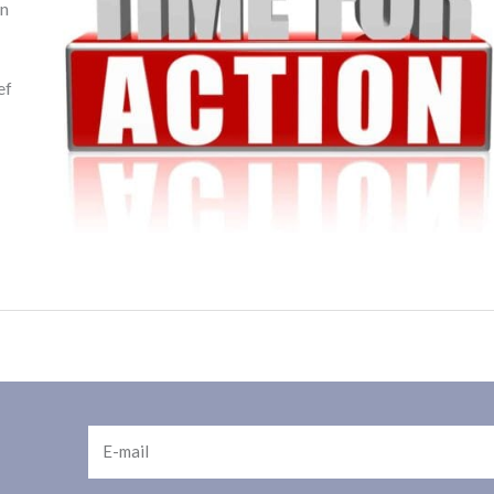
an
ef
E-
mail
Alternative: