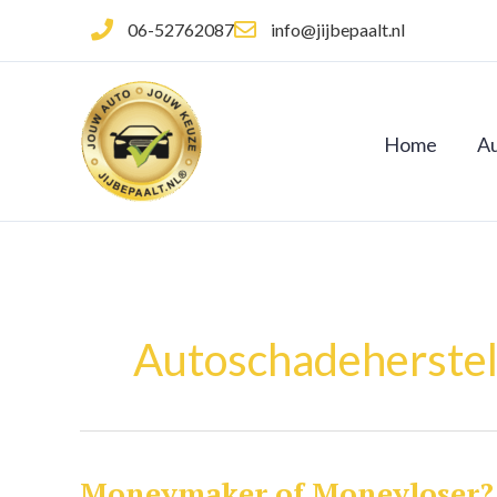
Ga
06-52762087
info@jijbepaalt.nl
naar
de
inhoud
Home
Au
Autoschadeherstel
Moneymaker of Moneyloser?
Moneymaker