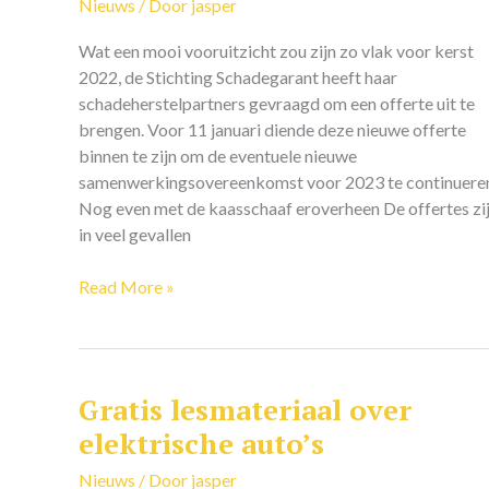
wel
Nieuws
/ Door
jasper
serieus?
Wat een mooi vooruitzicht zou zijn zo vlak voor kerst
2022, de Stichting Schadegarant heeft haar
schadeherstelpartners gevraagd om een offerte uit te
brengen. Voor 11 januari diende deze nieuwe offerte
binnen te zijn om de eventuele nieuwe
samenwerkingsovereenkomst voor 2023 te continuere
Nog even met de kaasschaaf eroverheen De offertes zi
in veel gevallen
Read More »
Gratis lesmateriaal over
Gratis
lesmateriaal
elektrische auto’s
over
Nieuws
/ Door
jasper
elektrische