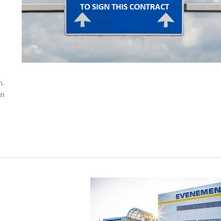
n.
jn