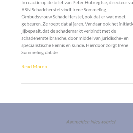
het
In reactie op de brief van Peter Hubregtse, directeur v
kost
ASN Schadeherstel vindt Irene Sommeling,
Ombudsvrouw SchadeHerstel, ook dat er wat moet
gebeuren. Ze roept dat al jaren. Vandaar ook het initiati
jijbepaalt, dat de schademarkt verbindt met de
schadeherstelbranche, door middel van juridische- en
specialistische kennis en kunde. Hierdoor zorgt Irene
Sommeling dat de
Read More »
Aanmelden Nieuwsbrief