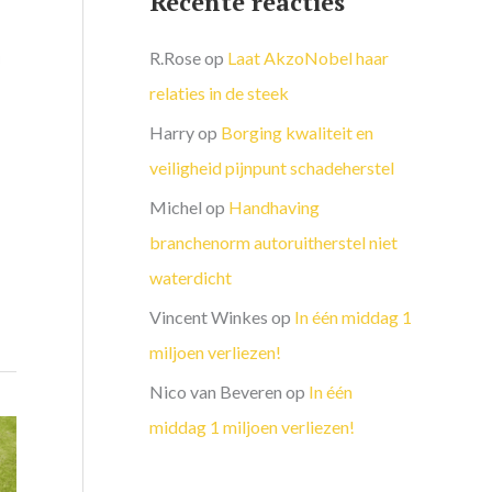
Recente reacties
R.Rose
op
Laat AkzoNobel haar
relaties in de steek
Harry
op
Borging kwaliteit en
veiligheid pijnpunt schadeherstel
Michel
op
Handhaving
branchenorm autoruitherstel niet
waterdicht
Vincent Winkes
op
In één middag 1
miljoen verliezen!
Nico van Beveren
op
In één
middag 1 miljoen verliezen!