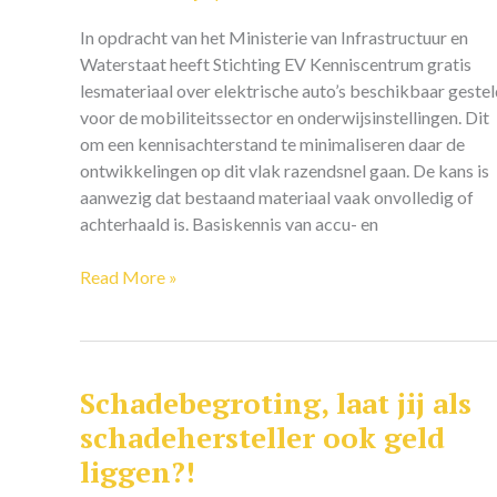
auto’s
In opdracht van het Ministerie van Infrastructuur en
Waterstaat heeft Stichting EV Kenniscentrum gratis
lesmateriaal over elektrische auto’s beschikbaar geste
voor de mobiliteitssector en onderwijsinstellingen. Dit
om een kennisachterstand te minimaliseren daar de
ontwikkelingen op dit vlak razendsnel gaan. De kans is
aanwezig dat bestaand materiaal vaak onvolledig of
achterhaald is. Basiskennis van accu- en
Read More »
Schadebegroting, laat jij als
Schadebegroting,
laat
schadehersteller ook geld
jij
liggen?!
als