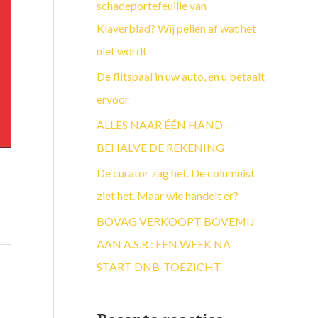
a
schadeportefeuille van
a
Klaverblad? Wij pellen af wat het
r
niet wordt
:
De flitspaal in uw auto, en u betaalt
ervoor
ALLES NAAR ÉÉN HAND —
BEHALVE DE REKENING
De curator zag het. De columnist
ziet het. Maar wie handelt er?
BOVAG VERKOOPT BOVEMIJ
AAN A.S.R.: EEN WEEK NA
START DNB-TOEZICHT