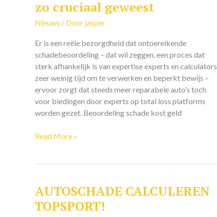
zo cruciaal geweest
total
loss
Nieuws
/ Door
jasper
auto’s
Er is een reële bezorgdheid dat ontoereikende
managen
schadebeoordeling – dat wil zeggen, een proces dat
is
sterk afhankelijk is van expertise experts en calculators
nog
zeer weinig tijd om te verwerken en beperkt bewijs –
nooit
ervoor zorgt dat steeds meer reparabele auto’s toch
zo
voor biedingen door experts op total loss platforms
cruciaal
worden gezet. Beoordeling schade kost geld
geweest
Read More »
AUTOSCHADE CALCULEREN
AUTOSCHADE
CALCULEREN
TOPSPORT!
TOPSPORT!