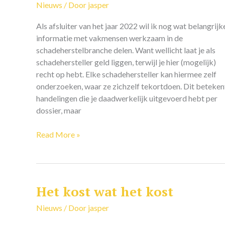
schadehersteller
Nieuws
/ Door
jasper
ook
Als afsluiter van het jaar 2022 wil ik nog wat belangrijk
geld
informatie met vakmensen werkzaam in de
liggen?!
schadeherstelbranche delen. Want wellicht laat je als
schadehersteller geld liggen, terwijl je hier (mogelijk)
recht op hebt. Elke schadehersteller kan hiermee zelf
onderzoeken, waar ze zichzelf tekortdoen. Dit beteken
handelingen die je daadwerkelijk uitgevoerd hebt per
dossier, maar
Read More »
Het kost wat het kost
Het
kost
Nieuws
/ Door
jasper
wat