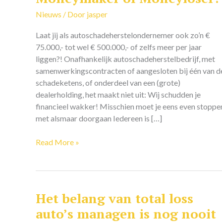
of
Nieuws
/ Door
jasper
Moneyloser?!
Laat jij als autoschadeherstelondernemer ook zo’n €
75.000,- tot wel € 500.000,- of zelfs meer per jaar
liggen?! Onafhankelijk autoschadeherstelbedrijf, met
samenwerkingscontracten of aangesloten bij één van d
schadeketens, of onderdeel van een (grote)
dealerholding, het maakt niet uit: Wij schudden je
financieel wakker! Misschien moet je eens even stoppe
met alsmaar doorgaan Iedereen is […]
Read More »
Het belang van total loss
Het
belang
auto’s managen is nog nooit
van