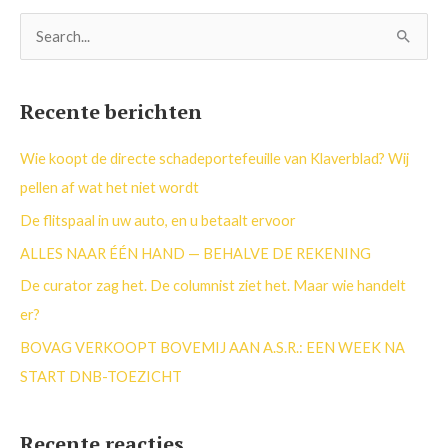
Z
o
e
Recente berichten
k
n
Wie koopt de directe schadeportefeuille van Klaverblad? Wij
a
pellen af wat het niet wordt
a
De flitspaal in uw auto, en u betaalt ervoor
r
ALLES NAAR ÉÉN HAND — BEHALVE DE REKENING
:
De curator zag het. De columnist ziet het. Maar wie handelt
er?
BOVAG VERKOOPT BOVEMIJ AAN A.S.R.: EEN WEEK NA
START DNB-TOEZICHT
Recente reacties