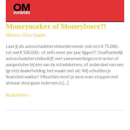
Moneymaker of Moneyloser?!
Moneymaker
of
Nieuws
/ Door
jasper
Moneyloser?!
Laat jij als autoschadeherstelondernemer ook zo’n € 75.000,-
tot wel € 500.000,- of zelfs meer per jaar liggen?! Onafhankelijk
autoschadeherstelbedrijf, met samenwerkingscontracten of
aangesloten bij één van de schadeketens, of onderdeel van een
(grote) dealerholding, het maakt niet uit: Wij schudden je
financieel wakker! Misschien moet je eens even stoppen met
alsmaar doorgaan Iedereen is […]
Read More »