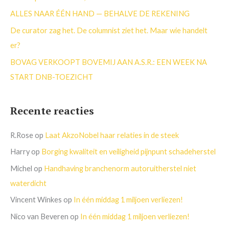
r
ALLES NAAR ÉÉN HAND — BEHALVE DE REKENING
:
De curator zag het. De columnist ziet het. Maar wie handelt
er?
BOVAG VERKOOPT BOVEMIJ AAN A.S.R.: EEN WEEK NA
START DNB-TOEZICHT
Recente reacties
R.Rose
op
Laat AkzoNobel haar relaties in de steek
Harry
op
Borging kwaliteit en veiligheid pijnpunt schadeherstel
Michel
op
Handhaving branchenorm autoruitherstel niet
waterdicht
Vincent Winkes
op
In één middag 1 miljoen verliezen!
Nico van Beveren
op
In één middag 1 miljoen verliezen!