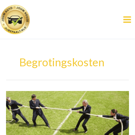
Ga
naar
de
inhoud
Begrotingskosten