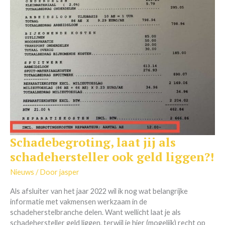
Schadebegroting, laat jij als
Schadebegroting,
laat
schadehersteller ook geld liggen?!
jij
als
Nieuws
/ Door
jasper
schadehersteller
Als afsluiter van het jaar 2022 wil ik nog wat belangrijke
ook
informatie met vakmensen werkzaam in de
geld
schadeherstelbranche delen. Want wellicht laat je als
liggen?!
schadehersteller geld liggen, terwijl je hier (mogelijk) recht op