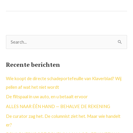
Z
o
e
Recente berichten
k
n
Wie koopt de directe schadeportefeuille van Klaverblad? Wij
a
pellen af wat het niet wordt
a
De flitspaal in uw auto, en u betaalt ervoor
r
ALLES NAAR ÉÉN HAND — BEHALVE DE REKENING
:
De curator zag het. De columnist ziet het. Maar wie handelt
er?