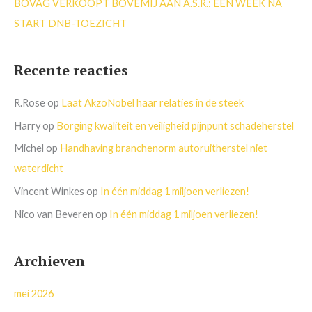
BOVAG VERKOOPT BOVEMIJ AAN A.S.R.: EEN WEEK NA
START DNB-TOEZICHT
Recente reacties
R.Rose
op
Laat AkzoNobel haar relaties in de steek
Harry
op
Borging kwaliteit en veiligheid pijnpunt schadeherstel
Michel
op
Handhaving branchenorm autoruitherstel niet
waterdicht
Vincent Winkes
op
In één middag 1 miljoen verliezen!
Nico van Beveren
op
In één middag 1 miljoen verliezen!
Archieven
mei 2026