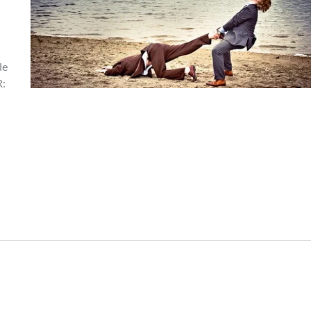
de
R: