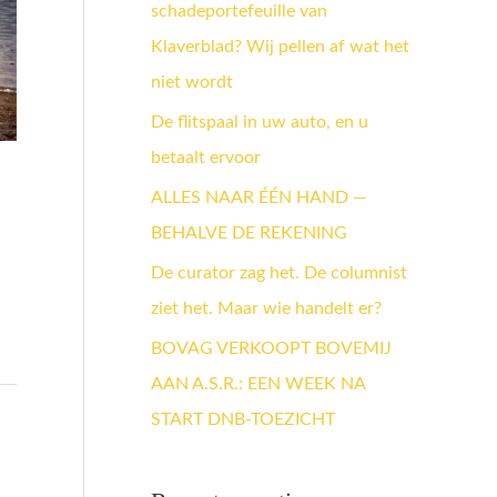
schadeportefeuille van
a
Klaverblad? Wij pellen af wat het
a
niet wordt
r
:
De flitspaal in uw auto, en u
betaalt ervoor
ALLES NAAR ÉÉN HAND —
BEHALVE DE REKENING
De curator zag het. De columnist
ziet het. Maar wie handelt er?
BOVAG VERKOOPT BOVEMIJ
AAN A.S.R.: EEN WEEK NA
START DNB-TOEZICHT