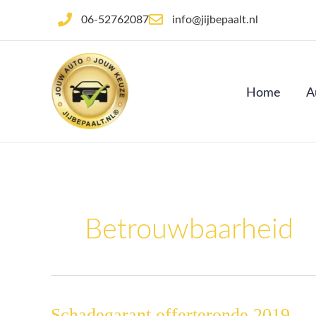
Ga
06-52762087
info@jijbepaalt.nl
naar
de
inhoud
Home
A
Betrouwbaarheid
Schadegarant offerteronde 2019
Schadegarant