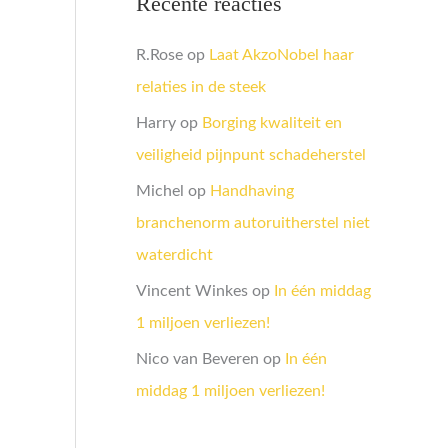
Recente reacties
R.Rose
op
Laat AkzoNobel haar
relaties in de steek
Harry
op
Borging kwaliteit en
veiligheid pijnpunt schadeherstel
Michel
op
Handhaving
branchenorm autoruitherstel niet
waterdicht
Vincent Winkes
op
In één middag
1 miljoen verliezen!
Nico van Beveren
op
In één
middag 1 miljoen verliezen!