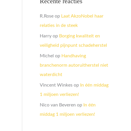
Recente reacties
R.Rose
op
Laat AkzoNobel haar
relaties in de steek
Harry
op
Borging kwaliteit en
veiligheid pijnpunt schadeherstel
Michel
op
Handhaving
branchenorm autoruitherstel niet
waterdicht
Vincent Winkes
op
In één middag
1 miljoen verliezen!
Nico van Beveren
op
In één
middag 1 miljoen verliezen!