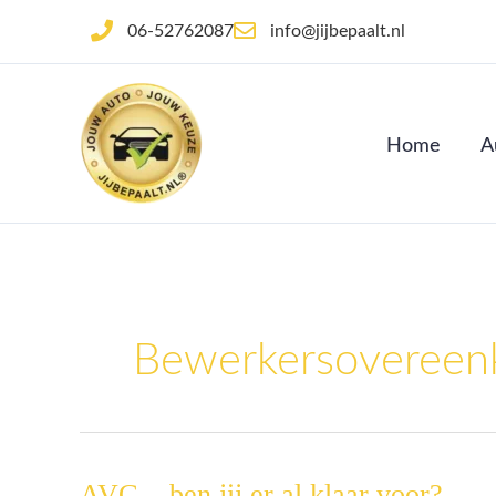
Ga
06-52762087
info@jijbepaalt.nl
naar
de
inhoud
Home
A
Bewerkersovereen
AVG – ben jij er al klaar voor?
AVG