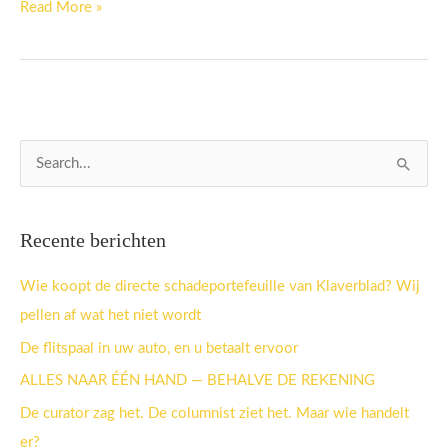
Read More »
Z
o
e
Recente berichten
k
n
Wie koopt de directe schadeportefeuille van Klaverblad? Wij
a
pellen af wat het niet wordt
a
De flitspaal in uw auto, en u betaalt ervoor
r
ALLES NAAR ÉÉN HAND — BEHALVE DE REKENING
:
De curator zag het. De columnist ziet het. Maar wie handelt
er?