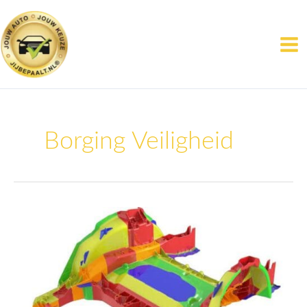
Ga
naar
de
inhoud
Borging Veiligheid