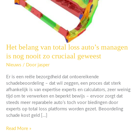
Het belang van total loss auto’s managen
Het
belang
is nog nooit zo cruciaal geweest
van
total
Nieuws
/ Door
jasper
loss
Er is een reële bezorgdheid dat ontoereikende
auto’s
schadebeoordeling – dat wil zeggen, een proces dat sterk
managen
afhankelijk is van expertise experts en calculators, zeer weinig
is
tijd om te verwerken en beperkt bewijs – ervoor zorgt dat
nog
steeds meer reparabele auto’s toch voor biedingen door
nooit
experts op total loss platforms worden gezet. Beoordeling
zo
schade kost geld […]
cruciaal
geweest
Read More »