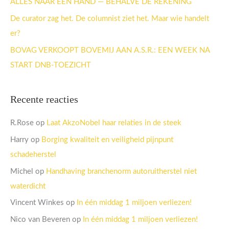
ALLES NAAR ÉÉN HAND — BEHALVE DE REKENING
:
De curator zag het. De columnist ziet het. Maar wie handelt
er?
BOVAG VERKOOPT BOVEMIJ AAN A.S.R.: EEN WEEK NA
START DNB-TOEZICHT
Recente reacties
R.Rose
op
Laat AkzoNobel haar relaties in de steek
Harry
op
Borging kwaliteit en veiligheid pijnpunt
schadeherstel
Michel
op
Handhaving branchenorm autoruitherstel niet
waterdicht
Vincent Winkes
op
In één middag 1 miljoen verliezen!
Nico van Beveren
op
In één middag 1 miljoen verliezen!