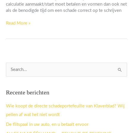
calculatie aanmaakt/start moet betalen en vormen dan ook net
als de benodigde tijd om een schade correct op te schrijven
Read More »
Z
o
e
Recente berichten
k
n
Wie koopt de directe schadeportefeuille van Klaverblad? Wij
a
pellen af wat het niet wordt
a
De flitspaal in uw auto, en u betaalt ervoor
r