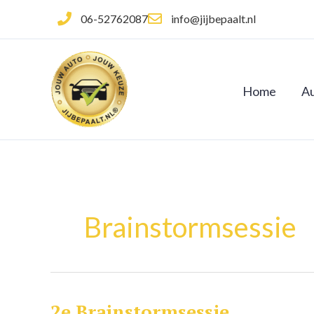
Ga
06-52762087
info@jijbepaalt.nl
naar
de
inhoud
Home
Au
Brainstormsessie
2e Brainstormsessie
2e