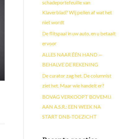
a
schadeportefeuille van
a
Klaverblad? Wij pellen af wat het
r
niet wordt
:
De flitspaal in uw auto, en u betaalt
ervoor
ALLES NAAR ÉÉN HAND —
BEHALVE DE REKENING
De curator zag het. De columnist
ziet het. Maar wie handelt er?
BOVAG VERKOOPT BOVEMIJ
AAN A.S.R.: EEN WEEK NA
START DNB-TOEZICHT