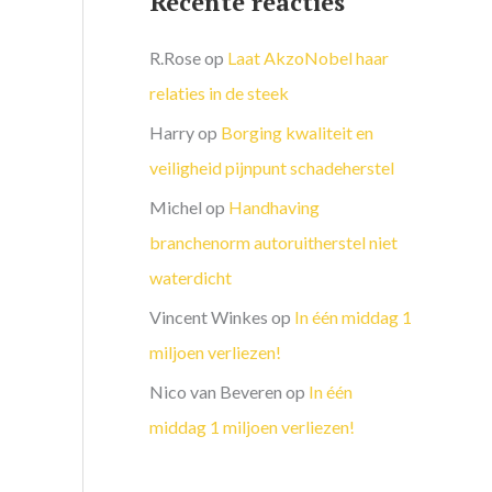
Recente reacties
R.Rose
op
Laat AkzoNobel haar
relaties in de steek
Harry
op
Borging kwaliteit en
veiligheid pijnpunt schadeherstel
Michel
op
Handhaving
branchenorm autoruitherstel niet
waterdicht
Vincent Winkes
op
In één middag 1
miljoen verliezen!
Nico van Beveren
op
In één
middag 1 miljoen verliezen!