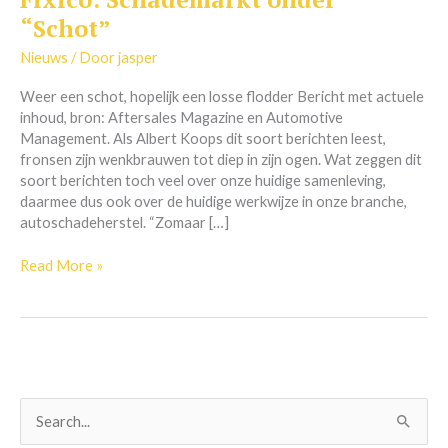
Schademarkt
“Schot”
onder
“Schot”
Nieuws
/ Door
jasper
Weer een schot, hopelijk een losse flodder Bericht met actuele
inhoud, bron: Aftersales Magazine en Automotive
Management. Als Albert Koops dit soort berichten leest,
fronsen zijn wenkbrauwen tot diep in zijn ogen. Wat zeggen dit
soort berichten toch veel over onze huidige samenleving,
daarmee dus ook over de huidige werkwijze in onze branche,
autoschadeherstel. “Zomaar […]
Read More »
Z