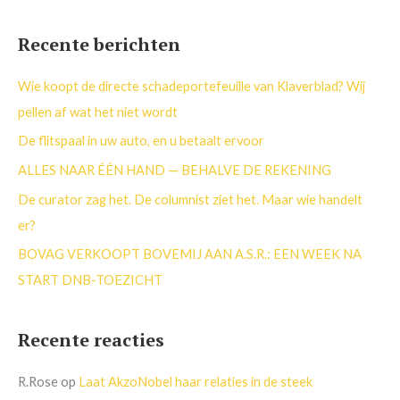
o
e
Recente berichten
k
n
Wie koopt de directe schadeportefeuille van Klaverblad? Wij
a
pellen af wat het niet wordt
a
De flitspaal in uw auto, en u betaalt ervoor
r
ALLES NAAR ÉÉN HAND — BEHALVE DE REKENING
:
De curator zag het. De columnist ziet het. Maar wie handelt
er?
BOVAG VERKOOPT BOVEMIJ AAN A.S.R.: EEN WEEK NA
START DNB-TOEZICHT
Recente reacties
R.Rose
op
Laat AkzoNobel haar relaties in de steek