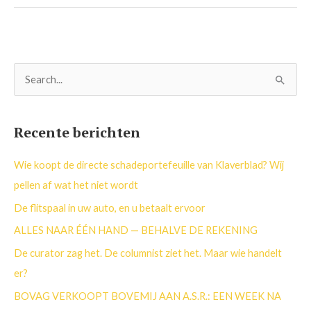
Z
o
e
Recente berichten
k
n
Wie koopt de directe schadeportefeuille van Klaverblad? Wij
a
pellen af wat het niet wordt
a
De flitspaal in uw auto, en u betaalt ervoor
r
ALLES NAAR ÉÉN HAND — BEHALVE DE REKENING
:
De curator zag het. De columnist ziet het. Maar wie handelt
er?
BOVAG VERKOOPT BOVEMIJ AAN A.S.R.: EEN WEEK NA