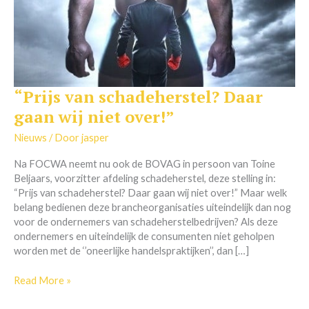
“Prijs van schadeherstel? Daar
“Prijs
van
gaan wij niet over!”
schadeherstel?
Daar
Nieuws
/ Door
jasper
gaan
Na FOCWA neemt nu ook de BOVAG in persoon van Toine
wij
Beljaars, voorzitter afdeling schadeherstel, deze stelling in:
niet
“Prijs van schadeherstel? Daar gaan wij niet over!” Maar welk
over!”
belang bedienen deze brancheorganisaties uiteindelijk dan nog
voor de ondernemers van schadeherstelbedrijven? Als deze
ondernemers en uiteindelijk de consumenten niet geholpen
worden met de ‘’oneerlijke handelspraktijken’’, dan […]
Read More »