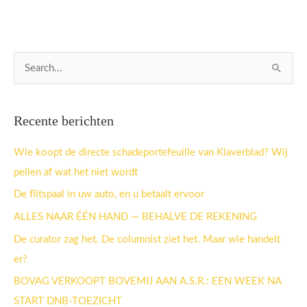
Z
o
e
Recente berichten
k
n
Wie koopt de directe schadeportefeuille van Klaverblad? Wij
a
pellen af wat het niet wordt
a
De flitspaal in uw auto, en u betaalt ervoor
r
ALLES NAAR ÉÉN HAND — BEHALVE DE REKENING
:
De curator zag het. De columnist ziet het. Maar wie handelt
er?
BOVAG VERKOOPT BOVEMIJ AAN A.S.R.: EEN WEEK NA
START DNB-TOEZICHT