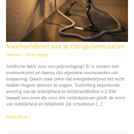
Voorbeeldbrief aan je energieleverancier
Voorbeeldbrief
aan
Nieuws
/ Door
jasper
je
energieleverancier
Juridische basis voor een prijsverlaging? Er is immers een
overeenkomst en daarop zijn algemene voorwaarden van
toepassing. Daarin staat zeker dat energiebedrijven het recht
hebben hogere tarieven te vragen. Toelichting beperkende
werking van de redelijkheid en billijkheidArtikel 6:2 BW
bepaalt een norm die voor alle verbintenissen geldt: de norm
van redelijkheid en billijkheid. De schuldeiser […]
Read More »