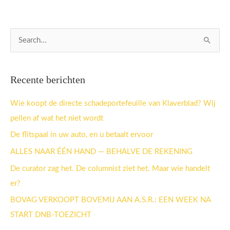
Z
o
e
Recente berichten
k
n
Wie koopt de directe schadeportefeuille van Klaverblad? Wij
a
pellen af wat het niet wordt
a
De flitspaal in uw auto, en u betaalt ervoor
r
ALLES NAAR ÉÉN HAND — BEHALVE DE REKENING
:
De curator zag het. De columnist ziet het. Maar wie handelt
er?
BOVAG VERKOOPT BOVEMIJ AAN A.S.R.: EEN WEEK NA
START DNB-TOEZICHT