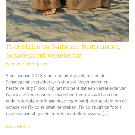
Pilot Fixico en Nationale Nederlanden,
Pilot
Fixico
Schadegarant verzekeraar
en
Nationale
Nieuws
/ Door
jasper
Nederlanden,
Sinds januari 2018 vindt een pilot plaats tussen de
Schadegarant
Schadegarant verzekeraar Nationale Nederlanden en
verzekeraar
herstelveiling Fixico. Op het moment dat een verzekerde van
Nationale Nederlanden schade heeft veroorzaakt aan een
ander voertuig wordt aan deze tegenpartij voorgesteld om de
schade via Fixico te laten herstellen. Fixico stuurt de foto’s
naar een aantal geselecteerde herstellers waarna […]
Read More »