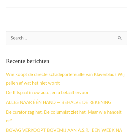
Z
o
e
Recente berichten
k
n
Wie koopt de directe schadeportefeuille van Klaverblad? Wij
a
pellen af wat het niet wordt
a
De flitspaal in uw auto, en u betaalt ervoor
r
ALLES NAAR ÉÉN HAND — BEHALVE DE REKENING
:
De curator zag het. De columnist ziet het. Maar wie handelt
er?
BOVAG VERKOOPT BOVEMIJ AAN A.S.R.: EEN WEEK NA