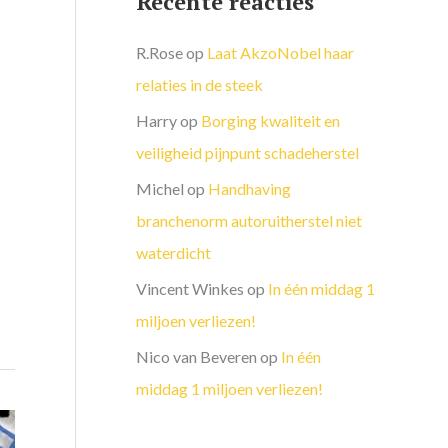
Recente reacties
R.Rose
op
Laat AkzoNobel haar
relaties in de steek
Harry
op
Borging kwaliteit en
veiligheid pijnpunt schadeherstel
Michel
op
Handhaving
branchenorm autoruitherstel niet
waterdicht
Vincent Winkes
op
In één middag 1
miljoen verliezen!
Nico van Beveren
op
In één
middag 1 miljoen verliezen!