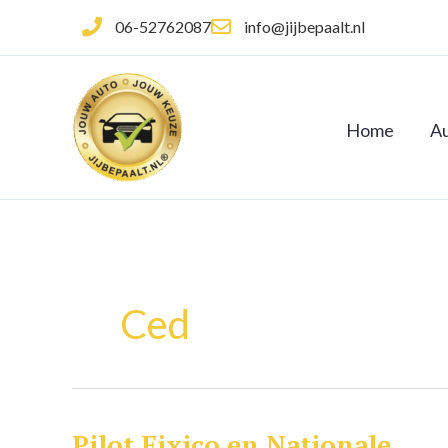
Ga
06-52762087
info@jijbepaalt.nl
naar
de
inhoud
Home
Au
Ced
Pilot Fixico en Nationale
Pilot