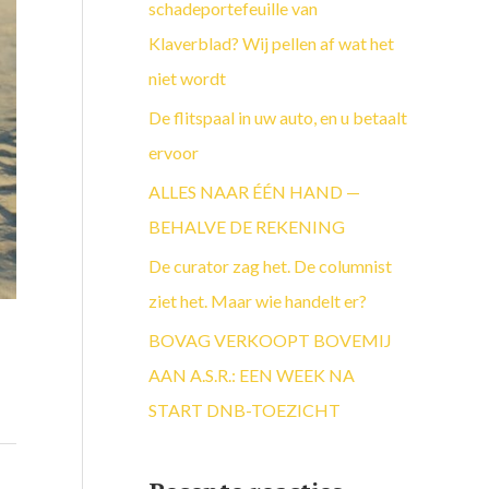
a
schadeportefeuille van
a
Klaverblad? Wij pellen af wat het
r
niet wordt
:
De flitspaal in uw auto, en u betaalt
ervoor
ALLES NAAR ÉÉN HAND —
BEHALVE DE REKENING
De curator zag het. De columnist
ziet het. Maar wie handelt er?
BOVAG VERKOOPT BOVEMIJ
AAN A.S.R.: EEN WEEK NA
START DNB-TOEZICHT