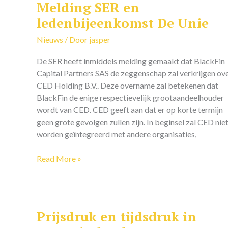
Melding SER en
Melding
SER
ledenbijeenkomst De Unie
en
Nieuws
/ Door
jasper
ledenbijeenkomst
De
De SER heeft inmiddels melding gemaakt dat BlackFin
Unie
Capital Partners SAS de zeggenschap zal verkrijgen ov
CED Holding B.V.. Deze overname zal betekenen dat
BlackFin de enige respectievelijk grootaandeelhouder
wordt van CED. CED geeft aan dat er op korte termijn
geen grote gevolgen zullen zijn. In beginsel zal CED nie
worden geïntegreerd met andere organisaties,
Read More »
Prijsdruk en tijdsdruk in
Prijsdruk
en