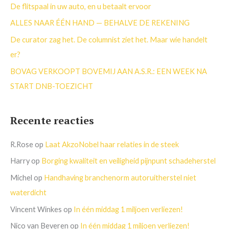
a
De flitspaal in uw auto, en u betaalt ervoor
r
ALLES NAAR ÉÉN HAND — BEHALVE DE REKENING
:
De curator zag het. De columnist ziet het. Maar wie handelt
er?
BOVAG VERKOOPT BOVEMIJ AAN A.S.R.: EEN WEEK NA
START DNB-TOEZICHT
Recente reacties
R.Rose
op
Laat AkzoNobel haar relaties in de steek
Harry
op
Borging kwaliteit en veiligheid pijnpunt schadeherstel
Michel
op
Handhaving branchenorm autoruitherstel niet
waterdicht
Vincent Winkes
op
In één middag 1 miljoen verliezen!
Nico van Beveren
op
In één middag 1 miljoen verliezen!