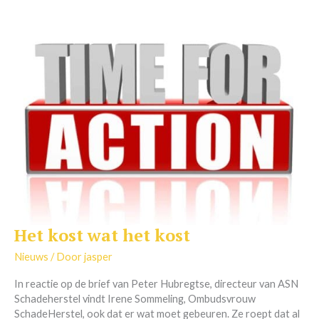
Het kost wat het kost
Het
kost
Nieuws
/ Door
jasper
wat
het
In reactie op de brief van Peter Hubregtse, directeur van ASN
kost
Schadeherstel vindt Irene Sommeling, Ombudsvrouw
SchadeHerstel, ook dat er wat moet gebeuren. Ze roept dat al