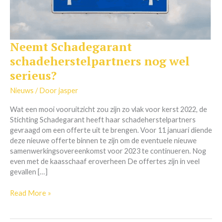
Neemt Schadegarant
Neemt
Schadegarant
schadeherstelpartners nog wel
schadeherstelpartners
serieus?
nog
wel
Nieuws
/ Door
jasper
serieus?
Wat een mooi vooruitzicht zou zijn zo vlak voor kerst 2022, de
Stichting Schadegarant heeft haar schadeherstelpartners
gevraagd om een offerte uit te brengen. Voor 11 januari diende
deze nieuwe offerte binnen te zijn om de eventuele nieuwe
samenwerkingsovereenkomst voor 2023 te continueren. Nog
even met de kaasschaaf eroverheen De offertes zijn in veel
gevallen […]
Read More »