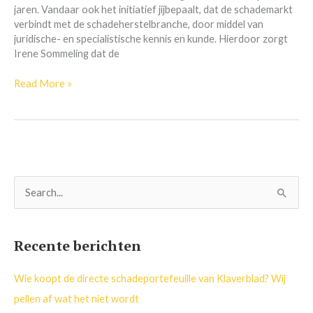
jaren. Vandaar ook het initiatief jijbepaalt, dat de schademarkt
verbindt met de schadeherstelbranche, door middel van
juridische- en specialistische kennis en kunde. Hierdoor zorgt
Irene Sommeling dat de
Read More »
Z
o
e
Recente berichten
k
n
Wie koopt de directe schadeportefeuille van Klaverblad? Wij
a
pellen af wat het niet wordt