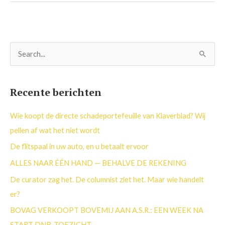
Z
o
e
Recente berichten
k
n
Wie koopt de directe schadeportefeuille van Klaverblad? Wij
a
pellen af wat het niet wordt
a
De flitspaal in uw auto, en u betaalt ervoor
r
ALLES NAAR ÉÉN HAND — BEHALVE DE REKENING
:
De curator zag het. De columnist ziet het. Maar wie handelt
er?
BOVAG VERKOOPT BOVEMIJ AAN A.S.R.: EEN WEEK NA
START DNB-TOEZICHT