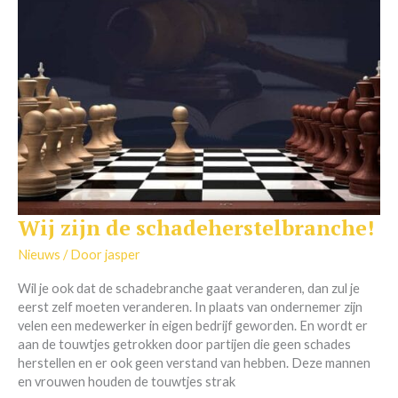
Wij zijn de schadeherstelbranche!
Wij
zijn
Nieuws
/ Door
jasper
de
schadeherstelbranche!
Wil je ook dat de schadebranche gaat veranderen, dan zul je
eerst zelf moeten veranderen. In plaats van ondernemer zijn
velen een medewerker in eigen bedrijf geworden. En wordt er
aan de touwtjes getrokken door partijen die geen schades
herstellen en er ook geen verstand van hebben. Deze mannen
en vrouwen houden de touwtjes strak