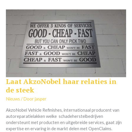
Laat AkzoNobel haar relaties in
Laat
AkzoNobel
de steek
haar
relaties
Nieuws
/ Door
jasper
in
AkzoNobel Vehicle Refinishes, internationaal producent van
de
autoreparatielakken welke schadeherstelbedrijven
steek
ondersteunt met producten en uitgebreide services, gaat zijn
expertise en ervaring in de markt delen met OpenClaims.