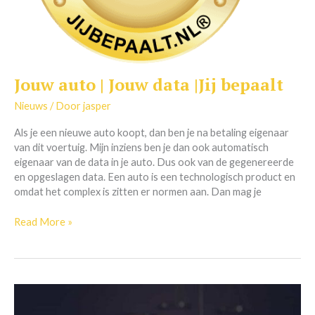
Jouw auto | Jouw data |Jij bepaalt
Jouw
auto
Nieuws
/ Door
jasper
|
Jouw
Als je een nieuwe auto koopt, dan ben je na betaling eigenaar
data
van dit voertuig. Mijn inziens ben je dan ook automatisch
|Jij
eigenaar van de data in je auto. Dus ook van de gegenereerde
bepaalt
en opgeslagen data. Een auto is een technologisch product en
omdat het complex is zitten er normen aan. Dan mag je
Read More »