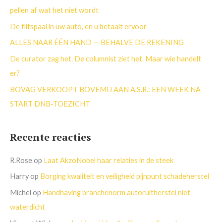
a
pellen af wat het niet wordt
a
De flitspaal in uw auto, en u betaalt ervoor
r
ALLES NAAR ÉÉN HAND — BEHALVE DE REKENING
:
De curator zag het. De columnist ziet het. Maar wie handelt
er?
BOVAG VERKOOPT BOVEMIJ AAN A.S.R.: EEN WEEK NA
START DNB-TOEZICHT
Recente reacties
R.Rose
op
Laat AkzoNobel haar relaties in de steek
Harry
op
Borging kwaliteit en veiligheid pijnpunt schadeherstel
Michel
op
Handhaving branchenorm autoruitherstel niet
waterdicht