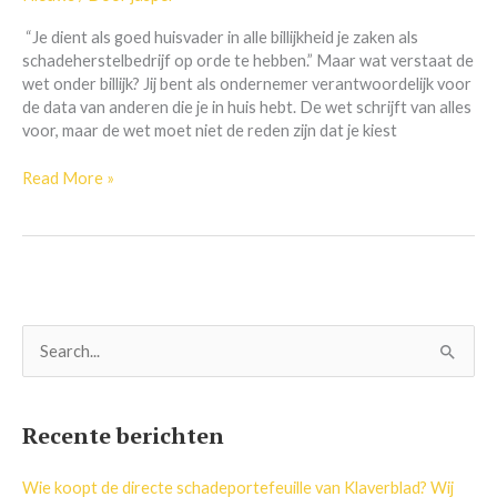
data
bedreigingen
“Je dient als goed huisvader in alle billijkheid je zaken als
schadeherstelbedrijf op orde te hebben.” Maar wat verstaat de
wet onder billijk? Jij bent als ondernemer verantwoordelijk voor
de data van anderen die je in huis hebt. De wet schrijft van alles
voor, maar de wet moet niet de reden zijn dat je kiest
Read More »
Z
o
e
Recente berichten
k
n
Wie koopt de directe schadeportefeuille van Klaverblad? Wij