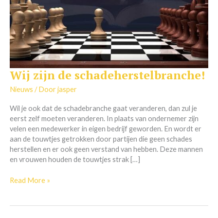
Wij zijn de schadeherstelbranche!
Wij
zijn
Nieuws
/ Door
jasper
de
schadeherstelbranche!
Wil je ook dat de schadebranche gaat veranderen, dan zul je
eerst zelf moeten veranderen. In plaats van ondernemer zijn
velen een medewerker in eigen bedrijf geworden. En wordt er
aan de touwtjes getrokken door partijen die geen schades
herstellen en er ook geen verstand van hebben. Deze mannen
en vrouwen houden de touwtjes strak […]
Read More »