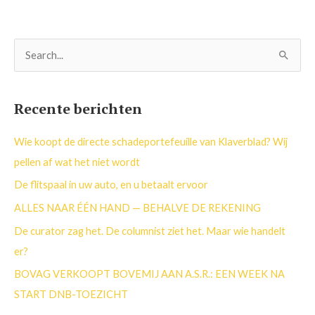
Z
o
e
Recente berichten
k
n
Wie koopt de directe schadeportefeuille van Klaverblad? Wij
a
pellen af wat het niet wordt
a
De flitspaal in uw auto, en u betaalt ervoor
r
ALLES NAAR ÉÉN HAND — BEHALVE DE REKENING
:
De curator zag het. De columnist ziet het. Maar wie handelt
er?
BOVAG VERKOOPT BOVEMIJ AAN A.S.R.: EEN WEEK NA
START DNB-TOEZICHT