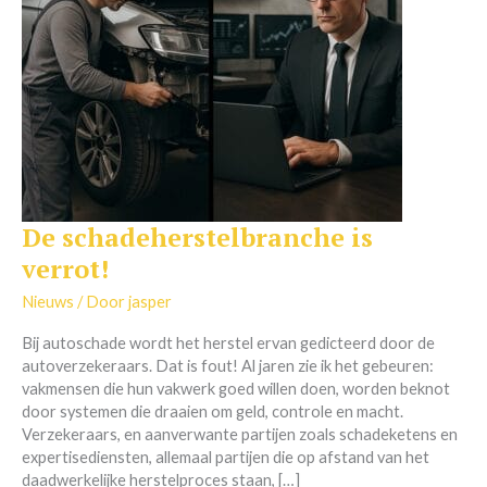
De schadeherstelbranche is
De
schadeherstelbranche
verrot!
is
verrot!
Nieuws
/ Door
jasper
Bij autoschade wordt het herstel ervan gedicteerd door de
autoverzekeraars. Dat is fout! Al jaren zie ik het gebeuren:
vakmensen die hun vakwerk goed willen doen, worden beknot
door systemen die draaien om geld, controle en macht.
Verzekeraars, en aanverwante partijen zoals schadeketens en
expertisediensten, allemaal partijen die op afstand van het
daadwerkelijke herstelproces staan, […]