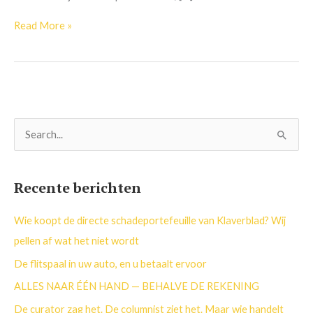
Read More »
Z
o
e
Recente berichten
k
n
Wie koopt de directe schadeportefeuille van Klaverblad? Wij
a
pellen af wat het niet wordt
a
De flitspaal in uw auto, en u betaalt ervoor
r
ALLES NAAR ÉÉN HAND — BEHALVE DE REKENING
:
De curator zag het. De columnist ziet het. Maar wie handelt