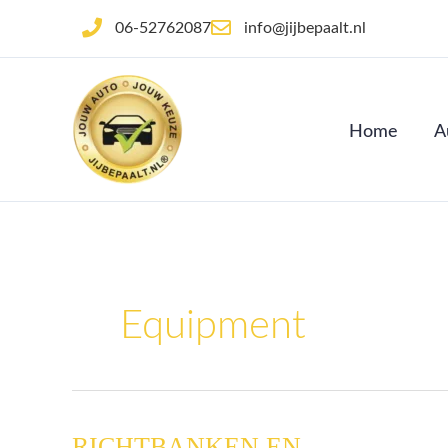
Ga
06-52762087
info@jijbepaalt.nl
naar
de
inhoud
Home
A
Equipment
RICHTBANKEN EN
RICHTBANKEN