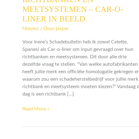
EN
MEETSYSTEMEN – CAR-O-
MEETSYSTEMEN
LINER IN BEELD
–
CAR-
Nieuws
/ Door
jasper
O-
Voor Irene’s Schadebulletin heb ik zowel Celette,
LINER
Spanesi als Car-o-liner om input gevraagd over hun
IN
richtbanken en meetsystemen. Dit door alle drie
BEELD
dezelfde vraag te stellen. “Van welke autofabrikanten
heeft jullie merk een officiële homologatie gekregen e
waarom zou een schadeherstelbedrijf voor jullie merk
richtbank en meetsysteem moeten kiezen?” Vandaag 
dag is een richtbank […]
Read More »