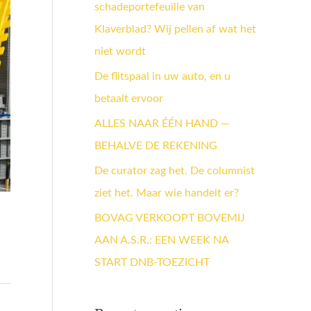
schadeportefeuille van
a
Klaverblad? Wij pellen af wat het
a
niet wordt
r
:
De flitspaal in uw auto, en u
betaalt ervoor
ALLES NAAR ÉÉN HAND —
BEHALVE DE REKENING
De curator zag het. De columnist
ziet het. Maar wie handelt er?
BOVAG VERKOOPT BOVEMIJ
AAN A.S.R.: EEN WEEK NA
START DNB-TOEZICHT