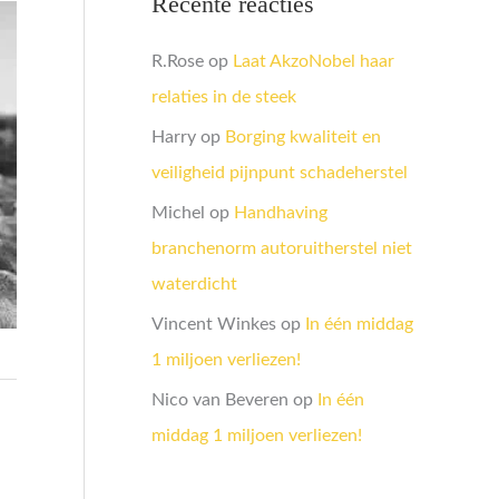
Recente reacties
R.Rose
op
Laat AkzoNobel haar
relaties in de steek
Harry
op
Borging kwaliteit en
veiligheid pijnpunt schadeherstel
Michel
op
Handhaving
branchenorm autoruitherstel niet
waterdicht
Vincent Winkes
op
In één middag
1 miljoen verliezen!
Nico van Beveren
op
In één
middag 1 miljoen verliezen!