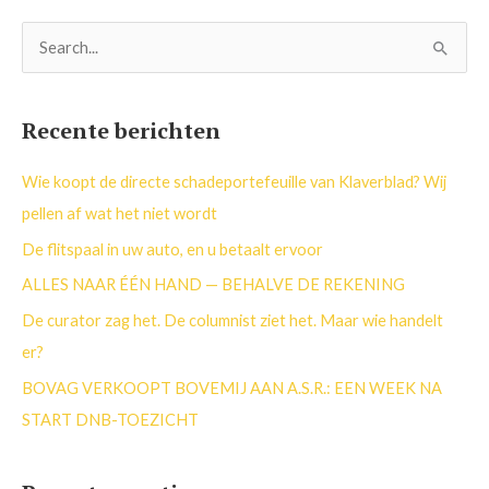
Z
o
e
Recente berichten
k
n
Wie koopt de directe schadeportefeuille van Klaverblad? Wij
a
pellen af wat het niet wordt
a
De flitspaal in uw auto, en u betaalt ervoor
r
ALLES NAAR ÉÉN HAND — BEHALVE DE REKENING
:
De curator zag het. De columnist ziet het. Maar wie handelt
er?
BOVAG VERKOOPT BOVEMIJ AAN A.S.R.: EEN WEEK NA
START DNB-TOEZICHT