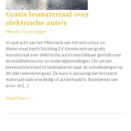
Gratis lesmateriaal over
Gratis
lesmateriaal
elektrische auto’s
over
elektrische
Nieuws
/ Door
jasper
auto’s
In opdracht van het Ministerie van Infrastructuur en
Waterstaat heeft Stichting EV Kenniscentrum gratis
lesmateriaal over elektrische auto’s beschikbaar gesteld voor
de mobiliteitssector en onderwijsinstellingen. Dit om een
kennisachterstand te minimaliseren daar de ontwikkelingen op
dit vlak razendsnel gaan. De kans is aanwezig dat bestaand
materiaal vaak onvolledig of achterhaald is. Basiskennis van
accu- en […]
Read More »