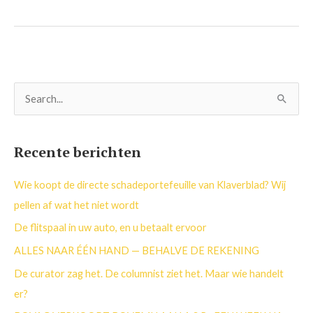
Z
o
e
Recente berichten
k
n
Wie koopt de directe schadeportefeuille van Klaverblad? Wij
a
pellen af wat het niet wordt
a
De flitspaal in uw auto, en u betaalt ervoor
r
ALLES NAAR ÉÉN HAND — BEHALVE DE REKENING
:
De curator zag het. De columnist ziet het. Maar wie handelt
er?