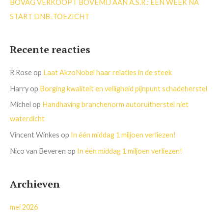
BOVAG VERKOOPT BOVEMIJ AAN A.S.R.: EEN WEEK NA
START DNB-TOEZICHT
Recente reacties
R.Rose
op
Laat AkzoNobel haar relaties in de steek
Harry
op
Borging kwaliteit en veiligheid pijnpunt schadeherstel
Michel
op
Handhaving branchenorm autoruitherstel niet
waterdicht
Vincent Winkes
op
In één middag 1 miljoen verliezen!
Nico van Beveren
op
In één middag 1 miljoen verliezen!
Archieven
mei 2026