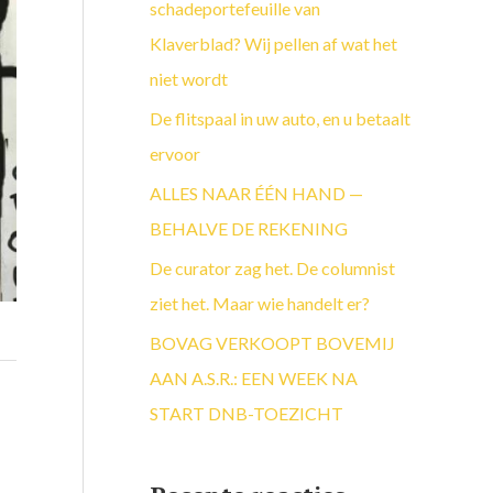
a
schadeportefeuille van
a
Klaverblad? Wij pellen af wat het
r
niet wordt
:
De flitspaal in uw auto, en u betaalt
ervoor
ALLES NAAR ÉÉN HAND —
BEHALVE DE REKENING
De curator zag het. De columnist
ziet het. Maar wie handelt er?
BOVAG VERKOOPT BOVEMIJ
AAN A.S.R.: EEN WEEK NA
START DNB-TOEZICHT