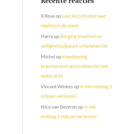
Recente reacties
R.Rose
op
Laat AkzoNobel haar
relaties in de steek
Harry
op
Borging kwaliteit en
veiligheid pijnpunt schadeherstel
Michel
op
Handhaving
branchenorm autoruitherstel niet
waterdicht
Vincent Winkes
op
In één middag 1
miljoen verliezen!
Nico van Beveren
op
In één
middag 1 miljoen verliezen!