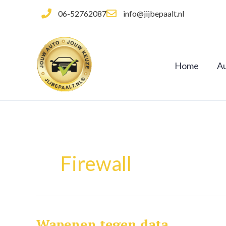
Ga
06-52762087
info@jijbepaalt.nl
naar
de
inhoud
Home
Au
Firewall
Wapenen tegen data
Wapenen